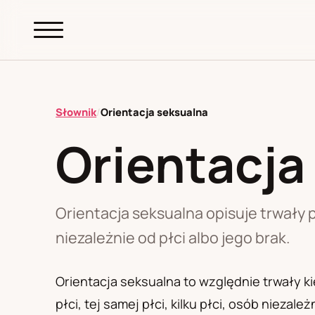
abc.
S69
.pl
Słownik
/
Orientacja seksualna
Orientacja
A
B
C
D
E
F
G
H
I
K
L
M
N
O
P
R
S
T
W
Z
Ł
Orientacja seksualna opisuje trwały p
niezależnie od płci albo jego brak.
Polityka redakcyjna
Orientacja seksualna to względnie trwały
płci, tej samej płci, kilku płci, osób nieza