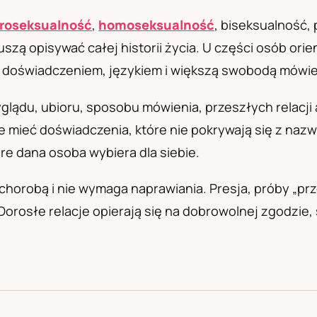
а
roseksualność
,
homoseksualność
, biseksualność,
zą opisywać całej historii życia. U części osób orie
 z doświadczeniem, językiem i większą swobodą mówie
wyglądu, ubioru, sposobu mówienia, przeszłych relacji 
 mieć doświadczenia, które nie pokrywają się z naz
óre dana osoba wybiera dla siebie.
chorobą i nie wymaga naprawiania. Presja, próby „prz
Dorosłe relacje opierają się na dobrowolnej zgodzie,