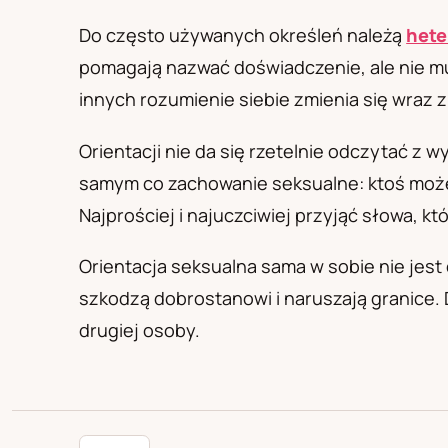
PL
RU
UA
Polski
Русский
Українськ
Do często używanych określeń należą
hete
pomagają nazwać doświadczenie, ale nie mus
innych rozumienie siebie zmienia się wraz
Orientacji nie da się rzetelnie odczytać z 
samym co zachowanie seksualne: ktoś może
Najprościej i najuczciwiej przyjąć słowa, kt
Orientacja seksualna sama w sobie nie jest 
szkodzą dobrostanowi i naruszają granice. 
drugiej osoby.