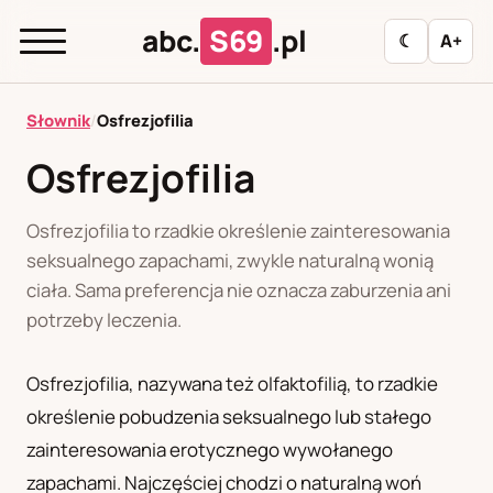
abc.
S69
.pl
☾
A+
abc.
S69
.pl
Słownik
/
Osfrezjofilia
Osfrezjofilia
A
B
C
D
E
F
G
H
I
Osfrezjofilia to rzadkie określenie zainteresowania
J
K
L
M
N
O
P
R
S
seksualnego zapachami, zwykle naturalną wonią
ciała. Sama preferencja nie oznacza zaburzenia ani
T
U
W
Z
Ł
potrzeby leczenia.
Osfrezjofilia, nazywana też olfaktofilią, to rzadkie
Polityka redakcyjna
określenie pobudzenia seksualnego lub stałego
zainteresowania erotycznego wywołanego
PL
RU
zapachami. Najczęściej chodzi o naturalną woń
Polski
Русский