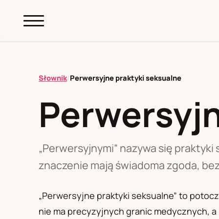
abc.
S69
.pl
Słownik
/
Perwersyjne praktyki seksualne
Perwersyjn
A
B
C
D
E
F
G
H
I
K
L
M
N
O
P
R
S
T
W
Z
Ł
„Perwersyjnymi” nazywa się praktyki
znaczenie mają świadoma zgoda, bez
Polityka redakcyjna
„Perwersyjne praktyki seksualne” to potocz
nie ma precyzyjnych granic medycznych, a 