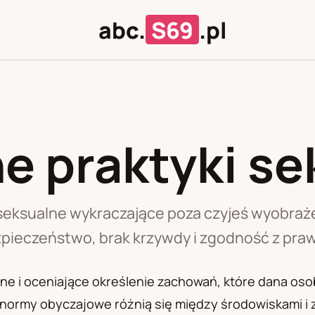
abc.
S69
.pl
e praktyki se
J
U
 seksualne wykraczające poza czyjeś wyobraże
pieczeństwo, brak krzywdy i zgodność z pra
ne i oceniające określenie zachowań, które dana oso
normy obyczajowe różnią się między środowiskami i 