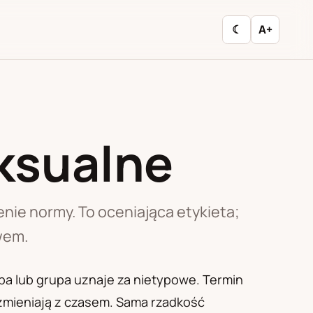
☾
A+
ksualne
nie normy. To oceniająca etykieta;
wem.
ba lub grupa uznaje za nietypowe. Termin
zmieniają z czasem. Sama rzadkość