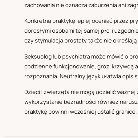
PL
RU
UA
zachowania nie oznacza zaburzenia ani zag
Polski
Русский
Українськ
Konkretną praktykę lepiej oceniać przez p
dorosłymi osobami tej samej płci i uzgodni
czy stymulacja prostaty także nie określają 
Seksuolog lub psychiatra może mówić o prob
codzienne funkcjonowanie, grozi krzywdą a
rozpoznania. Neutralny język ułatwia opis 
Dzieci i zwierzęta nie mogą udzielić ważne
wykorzystanie bezradności również narusza
praktykę powinni wcześniej ustalić granice,