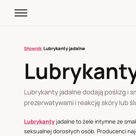
abc.
S69
.pl
Słownik
/
Lubrykanty jadalne
Lubrykanty
A
B
C
D
E
F
G
H
I
K
L
M
N
O
P
R
S
T
W
Z
Ł
Lubrykanty jadalne dodają poślizg i 
prezerwatywami i reakcję skóry lub śl
Polityka redakcyjna
Lubrykanty
jadalne to żele intymne ze sm
seksualnej dorosłych osób. Producenci najc