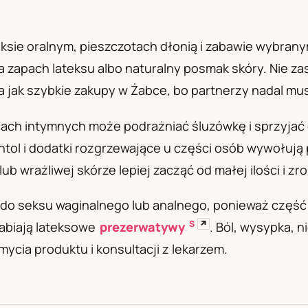
а
eksie oralnym, pieszczotach dłonią i zabawie wybran
 zapach lateksu albo naturalny posmak skóry. Nie zas
ła jak szybkie zakupy w Żabce, bo partnerzy nadal mu
icach intymnych może podrażniać śluzówkę i sprzyjać
ntol i dodatki rozgrzewające u części osób wywołują 
lub wrażliwej skórze lepiej zacząć od małej ilości i zr
ę do seksu waginalnego lub analnego, ponieważ częś
S
↗
łabiają lateksowe
prezerwatywy
. Ból, wysypka, 
ycia produktu i konsultacji z lekarzem.