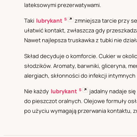
PL
RU
UA
lateksowymi prezerwatywami.
Polski
Русский
Українськ
S
↗
Taki
lubrykant
zmniejsza tarcie przy s
ułatwić kontakt, zwłaszcza gdy przeszkadza
Nawet najlepsza truskawka z tubki nie dzia
Skład decyduje o komforcie. Cukier w okol
słodzików. Aromaty, barwniki, gliceryna, me
alergiach, skłonności do infekcji intymnych 
S
↗
Nie każdy
lubrykant
jadalny nadaje si
do pieszczot oralnych. Olejowe formuły os
po użyciu wymagają przerwania kontaktu, zm