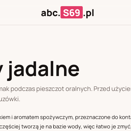
abc.
S69
.pl
 jadalne
J
U
smak podczas pieszczot oralnych. Przed użyc
uzówki.
akiem i aromatem spożywczym, przeznaczone do kont
zęściej tworzą je na bazie wody, więc łatwo je zmyć, 