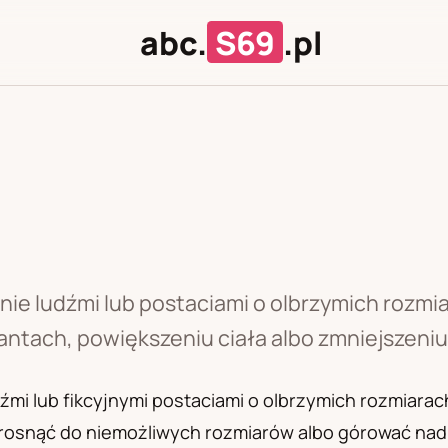
abc.
S69
.pl
J
U
nie ludźmi lub postaciami o olbrzymich rozmi
gantach, powiększeniu ciała albo zmniejszeniu
źmi lub fikcyjnymi postaciami o olbrzymich rozmiarach
, rosnąć do niemożliwych rozmiarów albo górować nad