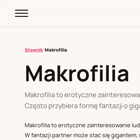
abc.
S69
.pl
Słownik
/
Makrofilia
Makrofilia
A
B
C
D
E
F
G
H
I
K
L
M
N
O
P
R
S
T
W
Z
Ł
Makrofilia to erotyczne zainteresowa
Często przybiera formę fantazji o gi
Polityka redakcyjna
Makrofilia to erotyczne zainteresowanie lud
W fantazji partner może stać się gigantem