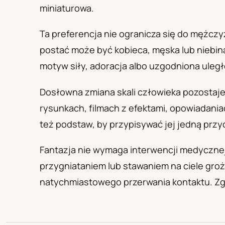
PL
RU
UA
miniaturowa.
Polski
Русский
Українськ
Ta preferencja nie ogranicza się do mężczy
postać może być kobieca, męska lub niebin
motyw siły, adoracja albo uzgodniona uległ
Dosłowna zmiana skali człowieka pozostaje 
rysunkach, filmach z efektami, opowiadaniach
też podstaw, by przypisywać jej jedną przy
Fantazja nie wymaga interwencji medycznej,
przygniataniem lub stawaniem na ciele groż
natychmiastowego przerwania kontaktu. Z