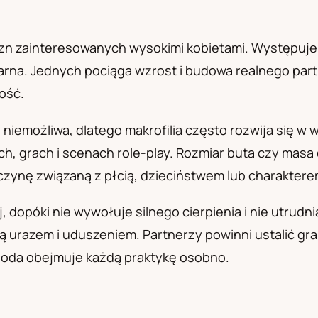
а
zn zainteresowanych wysokimi kobietami. Występuje u 
arna. Jednych pociąga wzrost i budowa realnego part
ość.
niemożliwa, dlatego makrofilia często rozwija się w 
, grach i scenach role-play. Rozmiar buta czy masa ci
czynę związaną z płcią, dzieciństwem lub charaktere
 dopóki nie wywołuje silnego cierpienia i nie utrudn
ą urazem i uduszeniem. Partnerzy powinni ustalić gr
goda obejmuje każdą praktykę osobno.