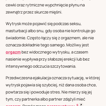
cewki oraz rytmiczne wypchnięcie płynu na
UA
zewnątrz przez skurcze mięśni.
Українська
Wytrysk może pojawić się podczas seksu,
masturbacji albo snu, gdy osoba nie kontroluje go
świadomie. Często łączy się z orgazmem, ale nie
oznacza dokładnie tego samego. Możliwy jest
orgazm
bez widocznego wytrysku, a czasem
nasienie wypływa przy słabszej erekcji lub bez
intensywnego odczucia szczytowania.
Przedwczesna ejakulacja oznacza sytuację, w której
wytrysk pojawia się szybciej, niż dana osoba chce,
powtarza się i powoduje stres. Nie mierzy się jej
tym, czy partnerka albo partner zdążyli mieć
S
↗