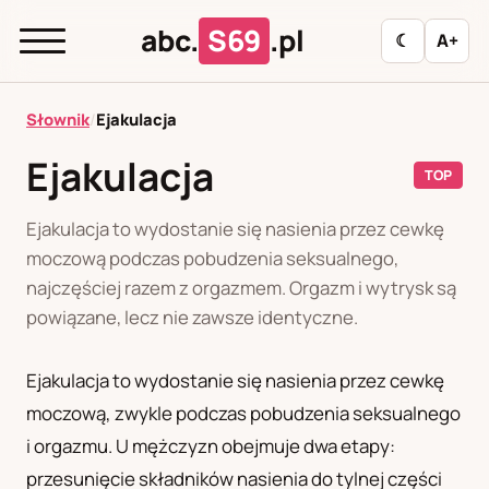
abc.
S69
.pl
☾
A+
abc.
S69
.pl
Słownik
/
Ejakulacja
Ejakulacja
TOP
A
B
C
D
E
F
G
H
I
Ejakulacja to wydostanie się nasienia przez cewkę
J
K
L
M
N
O
P
R
S
moczową podczas pobudzenia seksualnego,
najczęściej razem z orgazmem. Orgazm i wytrysk są
T
U
W
Z
Ł
powiązane, lecz nie zawsze identyczne.
Ejakulacja to wydostanie się nasienia przez cewkę
Polityka redakcyjna
moczową, zwykle podczas pobudzenia seksualnego
i orgazmu. U mężczyzn obejmuje dwa etapy:
PL
RU
przesunięcie składników nasienia do tylnej części
Polski
Русский