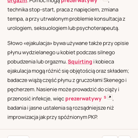
orgazm
. Pomóc mogą
prezerwatywy
,
technika stop-start, praca z napięciem, zmiana
tempa, a przy utrwalonym problemie konsultacja z
urologiem, seksuologiem lub psychoterapeutą.
Słowo «ejakulacja» bywa używane także przy opisie
płynu wydzielanego u kobiet podczas silnego
pobudzenia lub orgazmu.
Squirting
i kobieca
ejakulacja mogą różnić się objętością oraz składem;
badacze wiążą część płynu z gruczołami Skenego i
pęcherzem. Nasienie może prowadzić do ciąży i
S
↗
przenosić infekcje, więc
prezerwatywy
,
badania i jasne ustalenia są rozsądniejsze niż
improwizacja jak przy spóźnionym PKP.