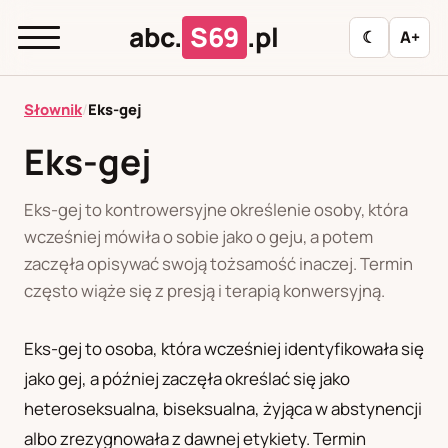
abc.
S69
.pl
☾
A+
abc.
S69
.pl
Słownik
/
Eks-gej
Eks-gej
A
B
C
D
E
F
G
H
I
Eks-gej to kontrowersyjne określenie osoby, która
J
K
L
M
N
O
P
R
S
wcześniej mówiła o sobie jako o geju, a potem
zaczęła opisywać swoją tożsamość inaczej. Termin
T
U
W
Z
Ł
często wiąże się z presją i terapią konwersyjną.
Eks-gej to osoba, która wcześniej identyfikowała się
Polityka redakcyjna
jako gej, a później zaczęła określać się jako
heteroseksualna, biseksualna, żyjąca w abstynencji
PL
RU
albo zrezygnowała z dawnej etykiety. Termin
Polski
Русский