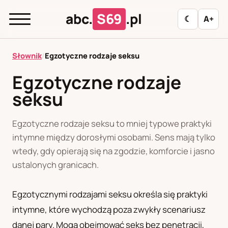
abc.
S69
.pl
☾
A+
abc.
S69
.pl
Słownik
/
Egzotyczne rodzaje seksu
Egzotyczne rodzaje
seksu
A
B
C
D
E
F
G
H
I
J
K
L
M
N
O
P
R
S
Egzotyczne rodzaje seksu to mniej typowe praktyki
intymne między dorosłymi osobami. Sens mają tylko
T
U
W
Z
Ł
wtedy, gdy opierają się na zgodzie, komforcie i jasno
ustalonych granicach.
Polityka redakcyjna
Egzotycznymi rodzajami seksu określa się praktyki
intymne, które wychodzą poza zwykły scenariusz
PL
RU
danej pary. Mogą obejmować seks bez penetracji,
Polski
Русский