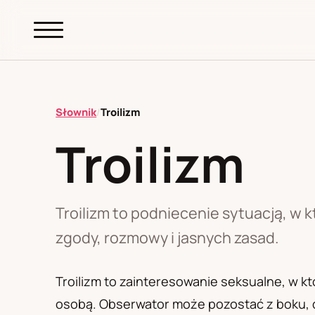
abc.
S69
.pl
Słownik
/
Troilizm
Troilizm
A
B
C
D
E
F
G
H
I
K
L
M
N
O
P
R
S
T
W
Z
Ł
Troilizm to podniecenie sytuacją, w 
zgody, rozmowy i jasnych zasad.
Polityka redakcyjna
Troilizm to zainteresowanie seksualne, w k
osobą. Obserwator może pozostać z boku, 