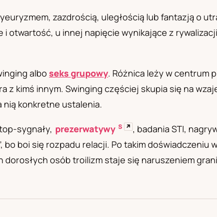
а
yeuryzmem, zazdrością, uległością lub fantazją o utr
i otwartość, u innej napięcie wynikające z rywalizacj
winging albo
seks grupowy
. Różnica leży w centrum p
a z kimś innym. Swinging częściej skupia się na wzaj
 nią konkretne ustalenia.
S
↗
stop-sygnały,
prezerwatywy
, badania STI, nagry
k”, bo boi się rozpadu relacji. Po takim doświadczeniu
dorosłych osób troilizm staje się naruszeniem grani