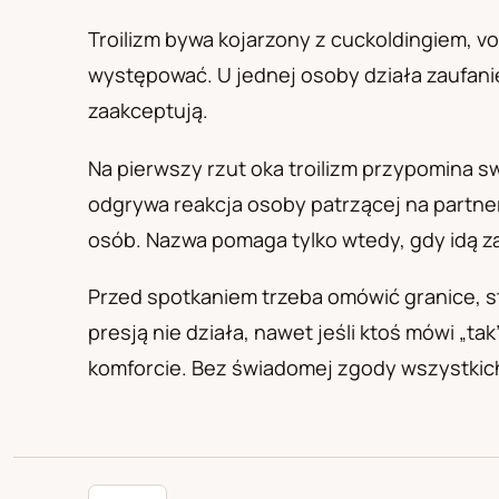
PL
RU
UA
Polski
Русский
Українськ
Troilizm bywa kojarzony z cuckoldingiem, vo
występować. U jednej osoby działa zaufanie 
zaakceptują.
Na pierwszy rzut oka troilizm przypomina s
odgrywa reakcja osoby patrzącej na partner
osób. Nazwa pomaga tylko wtedy, gdy idą za
Przed spotkaniem trzeba omówić granice, 
presją nie działa, nawet jeśli ktoś mówi „ta
komforcie. Bez świadomej zgody wszystkich 