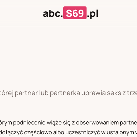
abc.
S69
.pl
J
U
której partner lub partnerka uprawia seks z t
tórym podniecenie wiąże się z obserwowaniem partner
dołączyć częściowo albo uczestniczyć w ustalonym 