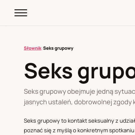
abc.
S69
.pl
Słownik
/
Seks grupowy
Seks grup
A
B
C
D
E
F
G
H
I
K
L
M
N
O
P
R
S
T
W
Z
Ł
Seks grupowy obejmuje jedną sytuacj
jasnych ustaleń, dobrowolnej zgody 
Polityka redakcyjna
Seks grupowy to kontakt seksualny z udział
poznać się z myślą o konkretnym spotkaniu a