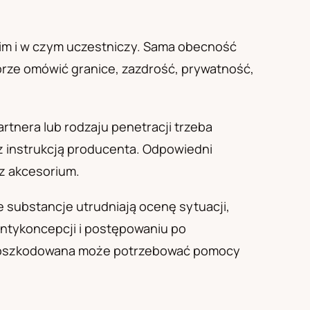
kim i w czym uczestniczy. Sama obecność
brze omówić granice, zazdrość, prywatność,
rtnera lub rodzaju penetracji trzeba
z instrukcją producenta. Odpowiedni
az akcesorium.
e substancje utrudniają ocenę sytuacji,
antykoncepcji i postępowaniu po
 poszkodowana może potrzebować pomocy