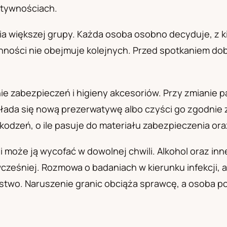
aktywnościach.
а
ia większej grupy. Każda osoba osobno decyduje, z 
ynności nie obejmuje kolejnych. Przed spotkaniem do
ie zabezpieczeń i higieny akcesoriów. Przy zmianie pa
ada się nową prezerwatywę albo czyści go zgodnie 
zkodzeń, o ile pasuje do materiału zabezpieczenia or
 może ją wycofać w dowolnej chwili. Alkohol oraz inn
cześniej. Rozmowa o badaniach w kierunku infekcji, 
stwo. Naruszenie granic obciąża sprawcę, a osoba