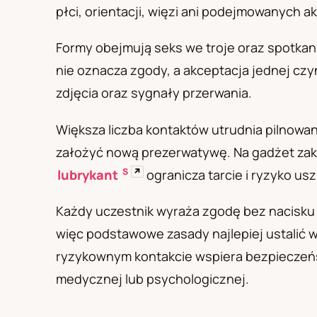
PL
RU
UA
płci, orientacji, więzi ani podejmowanych 
Polski
Русский
Українськ
Formy obejmują seks we troje oraz spotkan
nie oznacza zgody, a akceptacja jednej cz
zdjęcia oraz sygnały przerwania.
Większa liczba kontaktów utrudnia pilnowan
założyć nową prezerwatywę. Na gadżet zakł
S
↗
lubrykant
ogranicza tarcie i ryzyko us
Każdy uczestnik wyraża zgodę bez nacisku i
więc podstawowe zasady najlepiej ustalić w
ryzykownym kontakcie wspiera bezpieczeń
medycznej lub psychologicznej.