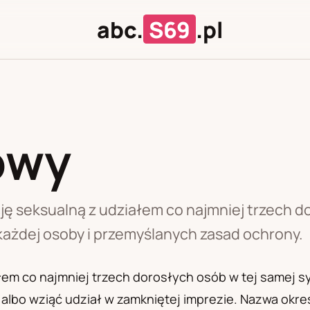
abc.
S69
.pl
owy
J
U
ę seksualną z udziałem co najmniej trzech d
każdej osoby i przemyślanych zasad ochrony.
em co najmniej trzech dorosłych osób w tej samej syt
lbo wziąć udział w zamkniętej imprezie. Nazwa określ