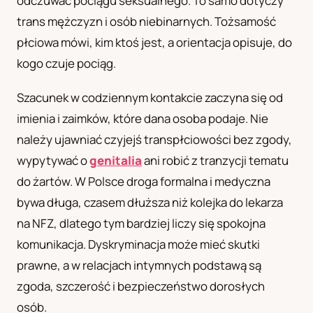
odczuwać pociągu seksualnego. To samo dotyczy
trans mężczyzn i osób niebinarnych. Tożsamość
płciowa mówi, kim ktoś jest, a orientacja opisuje, do
kogo czuje pociąg.
Szacunek w codziennym kontakcie zaczyna się od
imienia i zaimków, które dana osoba podaje. Nie
należy ujawniać czyjejś transpłciowości bez zgody,
wypytywać o
genitalia
ani robić z tranzycji tematu
do żartów. W Polsce droga formalna i medyczna
bywa długa, czasem dłuższa niż kolejka do lekarza
na NFZ, dlatego tym bardziej liczy się spokojna
komunikacja. Dyskryminacja może mieć skutki
prawne, a w relacjach intymnych podstawą są
zgoda, szczerość i bezpieczeństwo dorosłych
osób.