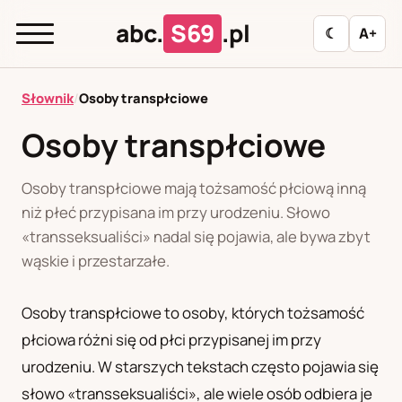
abc.
S69
.pl
☾
A+
abc.
S69
.pl
Słownik
/
Osoby transpłciowe
Osoby transpłciowe
A
B
C
D
E
F
G
H
I
Osoby transpłciowe mają tożsamość płciową inną
J
K
L
M
N
O
P
R
S
niż płeć przypisana im przy urodzeniu. Słowo
«transseksualiści» nadal się pojawia, ale bywa zbyt
T
U
W
Z
Ł
wąskie i przestarzałe.
Osoby transpłciowe to osoby, których tożsamość
Polityka redakcyjna
płciowa różni się od płci przypisanej im przy
urodzeniu. W starszych tekstach często pojawia się
PL
RU
słowo «transseksualiści», ale wiele osób odbiera je
Polski
Русский