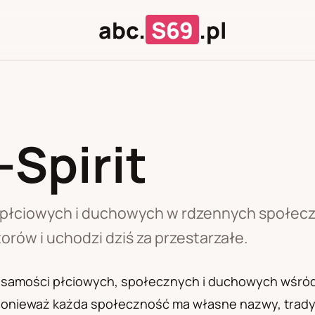
abc.
S69
.pl
Spirit
J
U
i płciowych i duchowych w rdzennych społec
orów i uchodzi dziś za przestarzałe.
tożsamości płciowych, społecznych i duchowych wśró
onieważ każda społeczność ma własne nazwy, tradycj