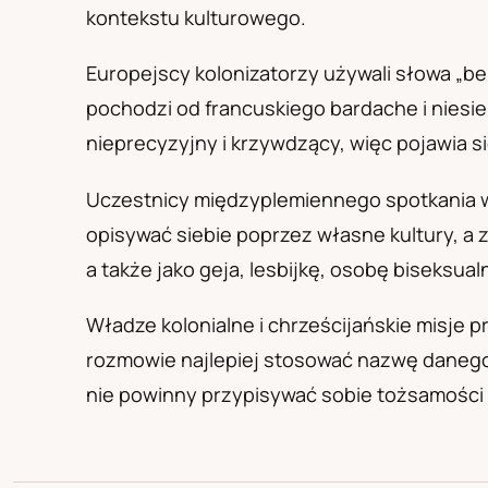
PL
RU
UA
kontekstu kulturowego.
Polski
Русский
Українськ
Europejscy kolonizatorzy używali słowa „ber
pochodzi od francuskiego bardache i niesi
nieprecyzyjny i krzywdzący, więc pojawia 
Uczestnicy międzyplemiennego spotkania w
opisywać siebie poprzez własne kultury, a
a także jako geja, lesbijkę, osobę biseksual
Władze kolonialne i chrześcijańskie misje 
rozmowie najlepiej stosować nazwę danego
nie powinny przypisywać sobie tożsamości 