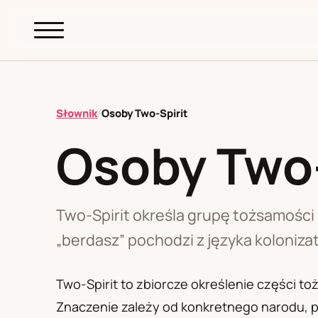
abc.
S69
.pl
Słownik
/
Osoby Two-Spirit
Osoby Two-
A
B
C
D
E
F
G
H
I
K
L
M
N
O
P
R
S
T
W
Z
Ł
Two-Spirit określa grupę tożsamośc
„berdasz” pochodzi z języka kolonizat
Polityka redakcyjna
Two-Spirit to zbiorcze określenie części 
Znaczenie zależy od konkretnego narodu, p