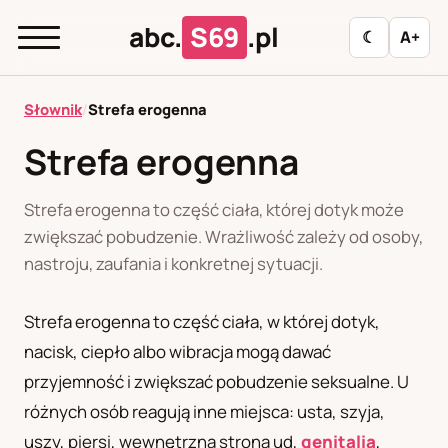
abc.
S69
.pl
☾
A+
abc.
S69
.pl
Słownik
/
Strefa erogenna
Strefa erogenna
A
B
C
D
E
F
G
H
I
Strefa erogenna to część ciała, której dotyk może
J
K
L
M
N
O
P
R
S
zwiększać pobudzenie. Wrażliwość zależy od osoby,
nastroju, zaufania i konkretnej sytuacji.
T
U
W
Z
Ł
Strefa erogenna to część ciała, w której dotyk,
Polityka redakcyjna
nacisk, ciepło albo wibracja mogą dawać
przyjemność i zwiększać pobudzenie seksualne. U
różnych osób reagują inne miejsca: usta, szyja,
PL
RU
uszy, piersi, wewnętrzna strona ud,
genitalia
,
Polski
Русский