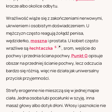
krocze albo okolice odbytu.
UA
Українська
Wrażliwość wiąże się z zakończeniami nerwowymi,
ukrwieniem i osobistym doświadczeniem. U
mężczyzn często reagują żołądź penisa,
wędzidełko,
moszna
i prostata. U kobiet często
S
↗
wrażliwe są
łechtaczka
, srom, wejście do
pochwy i przednia ściana pochwy.
Punkt G
opisuje
obszar na przedniej ścianie pochwy, lecz odczucia
bardzo się różnią, więc nie działa jak uniwersalny
przycisk przyjemności.
Strefy erogenne nie mieszczą się w jednej mapie
ciała. Jedna osoba lubi pocałunki w szyję, inna
masaż głowy albo dotyk dłoni. Włosy i paznokcie nie