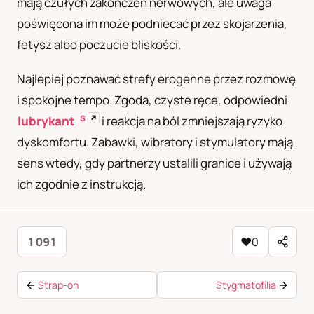
mają czułych zakończeń nerwowych, ale uwaga
poświęcona im może podniecać przez skojarzenia,
fetysz albo poczucie bliskości.
Najlepiej poznawać strefy erogenne przez rozmowę
i spokojne tempo. Zgoda, czyste ręce, odpowiedni
S
↗
lubrykant
i reakcja na ból zmniejszają ryzyko
dyskomfortu. Zabawki, wibratory i stymulatory mają
sens wtedy, gdy partnerzy ustalili granice i używają
ich zgodnie z instrukcją.
1 091
♥
0
Strap-on
Stygmatofilia