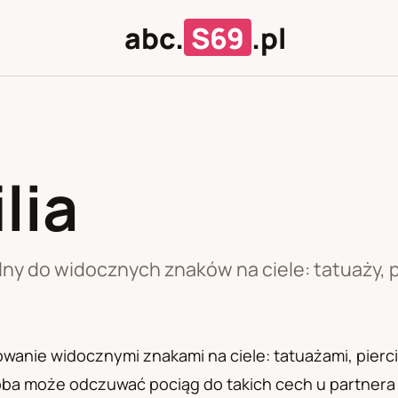
abc.
S69
.pl
lia
J
U
ny do widocznych znaków na ciele: tatuaży, pi
wanie widocznymi znakami na ciele: tatuażami, pierci
oba może odczuwać pociąg do takich cech u partnera 