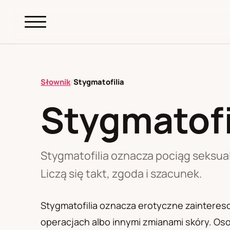
abc.
S69
.pl
Słownik
/
Stygmatofilia
Stygmatofi
A
B
C
D
E
F
G
H
I
K
L
M
N
O
P
R
S
T
W
Z
Ł
Stygmatofilia oznacza pociąg seksual
Liczą się takt, zgoda i szacunek.
Polityka redakcyjna
Stygmatofilia oznacza erotyczne zaintereso
operacjach albo innymi zmianami skóry. Os