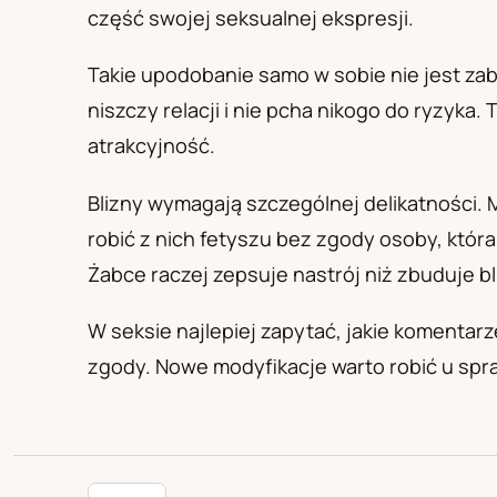
PL
RU
UA
część swojej seksualnej ekspresji.
Polski
Русский
Українськ
Takie upodobanie samo w sobie nie jest zab
niszczy relacji i nie pcha nikogo do ryzyka.
atrakcyjność.
Blizny wymagają szczególnej delikatności.
robić z nich fetyszu bez zgody osoby, któr
Żabce raczej zepsuje nastrój niż zbuduje bl
W seksie najlepiej zapytać, jakie komentarze
zgody. Nowe modyfikacje warto robić u spraw