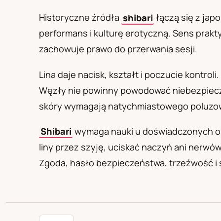
PL
RU
UA
Polski
Русский
Українськ
Historyczne źródła
shibari
łączą się z jap
performans i kulturę erotyczną. Sens prakty
zachowuje prawo do przerwania sesji.
Lina daje nacisk, kształt i poczucie kontr
Węzły nie powinny powodować niebezpieczne
skóry wymagają natychmiastowego poluzowan
Shibari
wymaga nauki u doświadczonych osó
liny przez szyję, uciskać naczyń ani nerwó
Zgoda, hasło bezpieczeństwa, trzeźwość i s