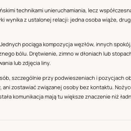
а
ońskimi technikami unieruchamiania, lecz współczesna 
ki wynika z ustalonej relacji: jedna osoba wiąże, dru
oli. Jednych pociąga kompozycja węzłów, innych spokó
go bólu. Drętwienie, zimno w dłoniach lub stopach,
ia lub zdjęcia liny.
b, szczególnie przy podwieszeniach i pozycjach ob
w, ani zostawiać związanej osoby bez kontaktu. Noży
tała komunikacja mają tu większe znaczenie niż ładn