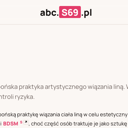
abc.
S69
.pl
J
U
apońska praktyka artystycznego wiązania liną.
roli ryzyka.
pońską praktykę wiązania ciała liną w celu estetyc
S
↗
i
BDSM
, choć część osób traktuje je jako sztukę