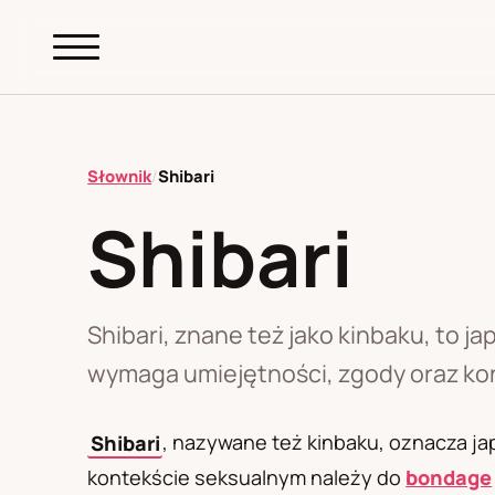
abc.
S69
.pl
Słownik
/
Shibari
Shibari
A
B
C
D
E
F
G
H
I
K
L
M
N
O
P
R
S
T
W
Z
Ł
Shibari, znane też jako kinbaku, to j
wymaga umiejętności, zgody oraz kont
Polityka redakcyjna
Shibari
, nazywane też kinbaku, oznacza ja
kontekście seksualnym należy do
bondage