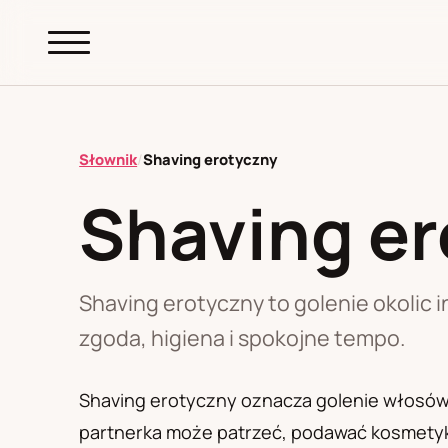
abc.
S69
.pl
Słownik
/
Shaving erotyczny
Shaving e
A
B
C
D
E
F
G
H
I
K
L
M
N
O
P
R
S
T
W
Z
Ł
Shaving erotyczny to golenie okolic i
zgoda, higiena i spokojne tempo.
Polityka redakcyjna
Shaving erotyczny oznacza golenie włosów w
partnerka może patrzeć, podawać kosmetyki,