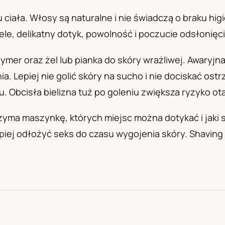
а
u ciała. Włosy są naturalne i nie świadczą o braku h
ciele, delikatny dotyk, powolność i poczucie odsłonię
rymer oraz żel lub pianka do skóry wrażliwej. Awaryj
a. Lepiej nie golić skóry na sucho i nie dociskać ost
u. Obcisła bielizna tuż po goleniu zwiększa ryzyko ota
zyma maszynkę, których miejsc można dotykać i jaki 
piej odłożyć seks do czasu wygojenia skóry. Shaving