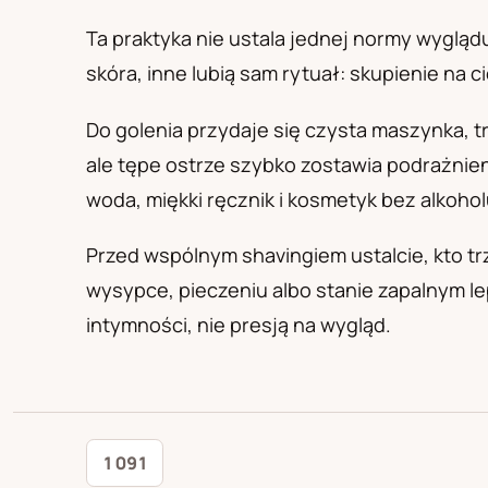
PL
RU
UA
Polski
Русский
Українськ
Ta praktyka nie ustala jednej normy wygląd
skóra, inne lubią sam rytuał: skupienie na 
Do golenia przydaje się czysta maszynka, t
ale tępe ostrze szybko zostawia podrażnieni
woda, miękki ręcznik i kosmetyk bez alkohol
Przed wspólnym shavingiem ustalcie, kto tr
wysypce, pieczeniu albo stanie zapalnym le
intymności, nie presją na wygląd.
1 091