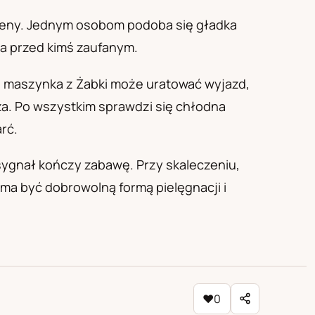
igieny. Jednym osobom podoba się gładka
cia przed kimś zaufanym.
na maszynka z Żabki może uratować wyjazd,
rza. Po wszystkim sprawdzi się chłodna
rć.
sygnał kończy zabawę. Przy skaleczeniu,
 ma być dobrowolną formą pielęgnacji i
♥
0