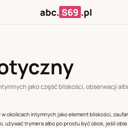
abc.
S69
.pl
rotyczny
J
U
ntymnych jako część bliskości, obserwacji albo
 okolicach intymnych jako element bliskości, zaufani
 używać trymera albo po prostu być obok, jeśli obie