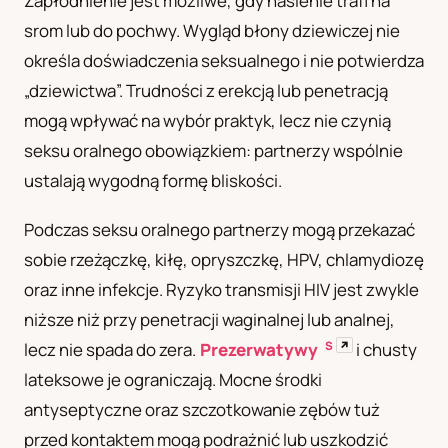
Zapłodnienie jest możliwe, gdy nasienie trafi na
srom lub do pochwy. Wygląd błony dziewiczej nie
określa doświadczenia seksualnego i nie potwierdza
„dziewictwa”. Trudności z erekcją lub penetracją
mogą wpływać na wybór praktyk, lecz nie czynią
seksu oralnego obowiązkiem: partnerzy wspólnie
ustalają wygodną formę bliskości.
Podczas seksu oralnego partnerzy mogą przekazać
sobie rzeżączkę, kiłę, opryszczkę, HPV, chlamydiozę
oraz inne infekcje. Ryzyko transmisji HIV jest zwykle
niższe niż przy penetracji waginalnej lub analnej,
S
↗
lecz nie spada do zera.
Prezerwatywy
i chusty
lateksowe je ograniczają. Mocne środki
antyseptyczne oraz szczotkowanie zębów tuż
przed kontaktem mogą podrażnić lub uszkodzić