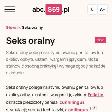
abc.
S69
.pl
☾
A+
abc.
S69
.pl
Słownik
/
Seks oralny
Seks oralny
TOP
A
B
C
D
E
F
G
H
I
Seks oralny polega na stymulowaniu genitaliów lub
J
K
L
M
N
O
P
R
S
okolicy odbytu ustami, wargami i językiem. Może
stanowić osobną praktykę i wymaga zgody na każde
T
U
W
Z
Ł
działanie.
Seks oralny polega na stymulowaniu genitaliów lub
Polityka redakcyjna
okolicy odbytu ustami, wargami i językiem.
Fellatio
oznacza pieszczoty penisa,
cunnilingus
PL
RU
S
↗
stymulację sromu i łechtaczki, a
anilingus
Polski
Русский