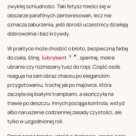
zwykłej schludności. Taki fetysz mieści się w
UA
obszarze parafilnych zainteresowań, lecz nie
Українська
oznacza zaburzenia, jeśli dorośli uczestnicy działają
dobrowolnie i bez krzywdy.
W praktyce może chodzić o błoto, bezpieczną farbę
S
↗
do ciała, ślinę,
lubrykant
, spermę, mokre
ubranie czy rozmazany tusz do rzęs. Część osób
reaguje na sam obraz chaosu po eleganckim
przygotowaniu, trochę jak po majówce, która
zaczęła się białymi trampkami, a skończyła na
trawie po deszczu. Innych pociąga kontrola, wstyd
albo naruszenie codziennej zasady czystości, ale
tylko w uzgodnionej roli.