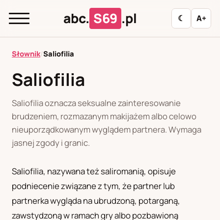
abc.
S69
.pl
☾
A+
abc.
S69
.pl
Słownik
/
Saliofilia
Saliofilia
A
B
C
D
E
F
G
H
I
Saliofilia oznacza seksualne zainteresowanie
J
K
L
M
N
O
P
R
S
brudzeniem, rozmazanym makijażem albo celowo
nieuporządkowanym wyglądem partnera. Wymaga
T
U
W
Z
Ł
jasnej zgody i granic.
Saliofilia, nazywana też saliromanią, opisuje
Polityka redakcyjna
podniecenie związane z tym, że partner lub
partnerka wygląda na ubrudzoną, potarganą,
PL
RU
zawstydzoną w ramach gry albo pozbawioną
Polski
Русский