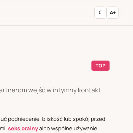
☾
A+
TOP
partnerom wejść w intymny kontakt.
uć podniecenie, bliskość lub spokój przed
ńmi,
seks oralny
albo wspólne używanie