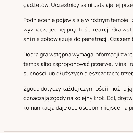
PL
RU
UA
gadżetów. Uczestnicy sami ustalają jej prze
Polski
Русский
Українськ
Podniecenie pojawia się w różnym tempie i 
wyznacza jednej prędkości reakcji. Gra wst
ani nie zobowiązuje do penetracji. Czasem 
Dobra gra wstępna wymaga informacji zwrot
tempa albo zaproponować przerwę. Mina i r
suchości lub dłuższych pieszczotach; trze
Zgoda dotyczy każdej czynności i można j
oznaczają zgody na kolejny krok. Ból, dręt
komunikacja daje obu osobom miejsce na p