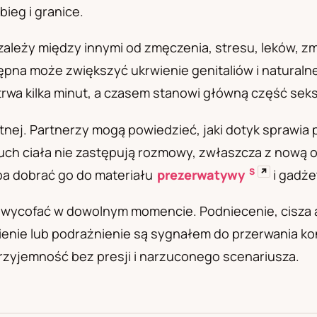
bieg i granice.
а
zależy między innymi od zmęczenia, stresu, leków, z
ępna może zwiększyć ukrwienie genitaliów i naturaln
trwa kilka minut, a czasem stanowi główną część sek
nej. Partnerzy mogą powiedzieć, jaki dotyk sprawia 
uch ciała nie zastępują rozmowy, zwłaszcza z nową 
S
↗
ba dobrać go do materiału
prezerwatywy
i gadże
ą wycofać w dowolnym momencie. Podniecenie, cisza 
wienie lub podrażnienie są sygnałem do przerwania ko
rzyjemność bez presji i narzuconego scenariusza.