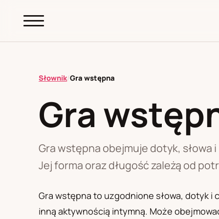
abc.
S69
.pl
Słownik
/
Gra wstępna
Gra wstęp
A
B
C
D
E
F
G
H
I
K
L
M
N
O
P
R
S
T
W
Z
Ł
Gra wstępna obejmuje dotyk, słowa i
Jej forma oraz długość zależą od potr
Polityka redakcyjna
Gra wstępna to uzgodnione słowa, dotyk i 
inną aktywnością intymną. Może obejmować f