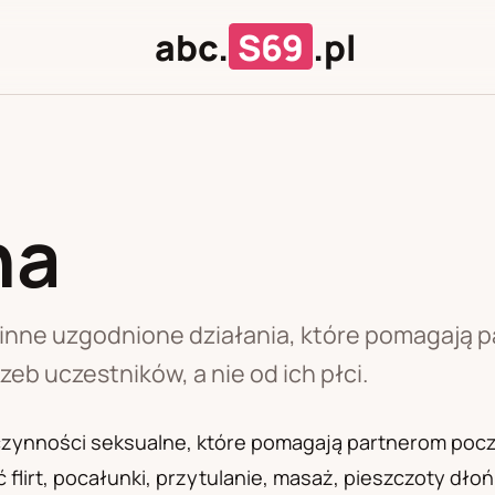
abc.
S69
.pl
na
J
U
 inne uzgodnione działania, które pomagają 
zeb uczestników, a nie od ich płci.
czynności seksualne, które pomagają partnerom pocz
lirt, pocałunki, przytulanie, masaż, pieszczoty dło