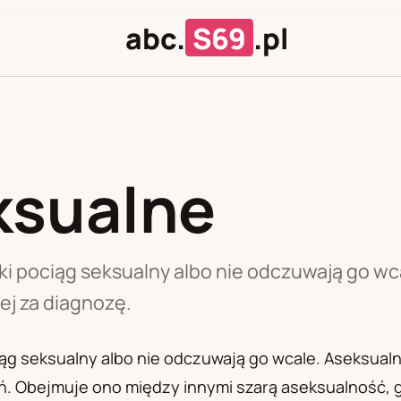
abc.
S69
.pl
ksualne
J
U
i pociąg seksualny albo nie odczuwają go wca
ej za diagnozę.
g seksualny albo nie odczuwają go wcale. Aseksualnoś
 Obejmuje ono między innymi szarą aseksualność, gdy