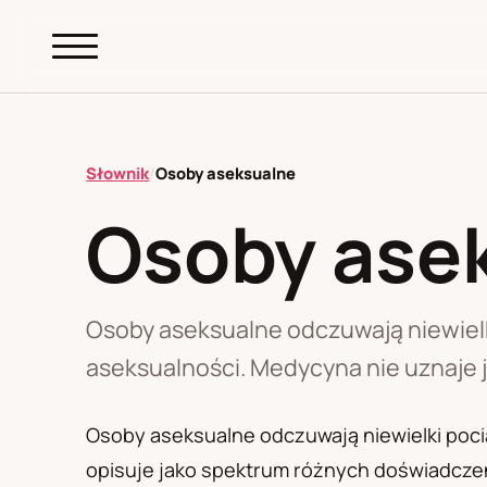
abc.
S69
.pl
Słownik
/
Osoby aseksualne
Osoby ase
A
B
C
D
E
F
G
H
I
K
L
M
N
O
P
R
S
T
W
Z
Ł
Osoby aseksualne odczuwają niewielk
aseksualności. Medycyna nie uznaje j
Polityka redakcyjna
Osoby aseksualne odczuwają niewielki pocią
opisuje jako spektrum różnych doświadczeń.