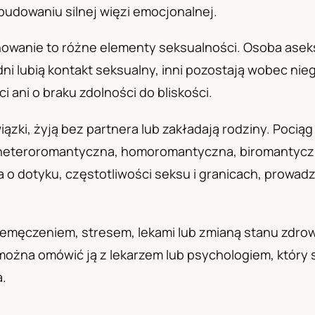
budowaniu silnej więzi emocjonalnej.
а
achowanie to różne elementy seksualności. Osoba ase
ni lubią kontakt seksualny, inni pozostają wobec nie
i ani o braku zdolności do bliskości.
ązki, żyją bez partnera lub zakładają rodziny. Pocią
a heteroromantyczna, homoromantyczna, biromantyczn
 dotyku, częstotliwości seksu i granicach, prowadz
męczeniem, stresem, lekami lub zmianą stanu zdrowia 
, można omówić ją z lekarzem lub psychologiem, któr
.