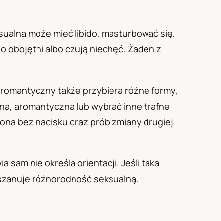
ksualna może mieć libido, masturbować się,
go obojętni albo czują niechęć. Żaden z
g romantyczny także przybiera różne formy,
a, aromantyczna lub wybrać inne trafne
ona bez nacisku oraz prób zmiany drugiej
sam nie określa orientacji. Jeśli taka
y szanuje różnorodność seksualną.