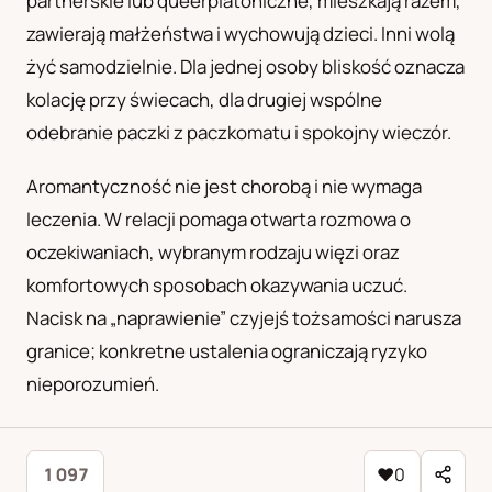
partnerskie lub queerplatoniczne, mieszkają razem,
zawierają małżeństwa i wychowują dzieci. Inni wolą
żyć samodzielnie. Dla jednej osoby bliskość oznacza
kolację przy świecach, dla drugiej wspólne
odebranie paczki z paczkomatu i spokojny wieczór.
Aromantyczność nie jest chorobą i nie wymaga
leczenia. W relacji pomaga otwarta rozmowa o
oczekiwaniach, wybranym rodzaju więzi oraz
komfortowych sposobach okazywania uczuć.
Nacisk na „naprawienie” czyjejś tożsamości narusza
granice; konkretne ustalenia ograniczają ryzyko
nieporozumień.
1 097
♥
0