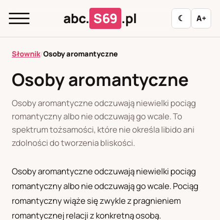
abc.
S69
.pl
☾
A+
abc.
S69
.pl
Słownik
/
Osoby aromantyczne
Osoby aromantyczne
A
B
C
D
E
F
G
H
I
Osoby aromantyczne odczuwają niewielki pociąg
J
K
L
M
N
O
P
R
S
romantyczny albo nie odczuwają go wcale. To
spektrum tożsamości, które nie określa libido ani
T
U
W
Z
Ł
zdolności do tworzenia bliskości.
Osoby aromantyczne odczuwają niewielki pociąg
Polityka redakcyjna
romantyczny albo nie odczuwają go wcale. Pociąg
romantyczny wiąże się zwykle z pragnieniem
PL
RU
romantycznej relacji z konkretną osobą.
Polski
Русский