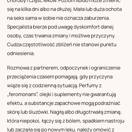
choroby i część leków. Poziom libido może zmienić
się na kilka dni albo na dłużej. Mała lub duża ochota
na seks sama w sobie nie oznacza zaburzenia.
Specjalista bierze pod uwagę dyskomfort danej
osoby, czas trwania zmiany i możliwe przyczyny.
Cudza częstotliwość zbliżeń nie stanowi punktu
odniesienia.
Rozmowa z partnerem, odpoczynek i ograniczenie
przeciążenia czasem pomagają, gdy przyczyna
wiąże się z codzienną sytuacją. Perfumy z
„feromonami”, olejki i suplementy nie gwarantują
efektu, a substancje zapachowe mogą podrażniać
skórę lub śluzówki. Nagłą albo długotrwałą zmianę,
która niepokoi, łączy się z bólem, spadkiem nastroju
lub zaczęła się po nowym leku, należy omówić z