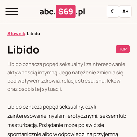
abc.
S69
.pl
☾
A+
abc.
S69
.pl
Słownik
/
Libido
Libido
TOP
A
B
C
D
E
F
G
H
I
Libido oznacza popęd seksualny i zainteresowanie
J
K
L
M
N
O
P
R
S
aktywnością intymną. Jego natężenie zmienia się
pod wpływem zdrowia, relacji, stresu, snu, leków
T
U
W
Z
Ł
oraz osobistej sytuacji.
Libido oznacza popęd seksualny, czyli
Polityka redakcyjna
zainteresowanie myślami erotycznymi, seksem lub
masturbacją. Pożądanie może pojawić się
PL
RU
spontanicznie albo w odpowiedzi na przyjemną
Polski
Русский