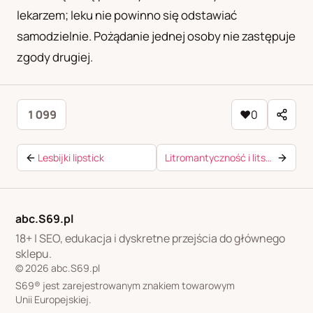
lekarzem; leku nie powinno się odstawiać
samodzielnie. Pożądanie jednej osoby nie zastępuje
zgody drugiej.
1 099
♥
0
Lesbijki lipstick
Litromantyczność i litseksualność
abc.S69.pl
18+ | SEO, edukacja i dyskretne przejścia do głównego
sklepu.
© 2026 abc.S69.pl
S69® jest zarejestrowanym znakiem towarowym
Unii Europejskiej.