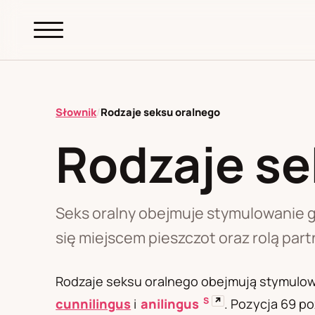
abc.
S69
.pl
Słownik
/
Rodzaje seksu oralnego
Rodzaje se
A
B
C
D
E
F
G
H
I
K
L
M
N
O
P
R
S
T
W
Z
Ł
Seks oralny obejmuje stymulowanie ge
się miejscem pieszczot oraz rolą par
Polityka redakcyjna
Rodzaje seksu oralnego obejmują stymulowa
S
↗
cunnilingus
i
anilingus
. Pozycja 69 p