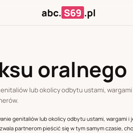
abc.
S69
.pl
ksu oralnego
J
U
nitaliów lub okolicy odbytu ustami, wargami 
tnerów.
nie genitaliów lub okolicy odbytu ustami, wargami i
ozwala partnerom pieścić się w tym samym czasie, ch