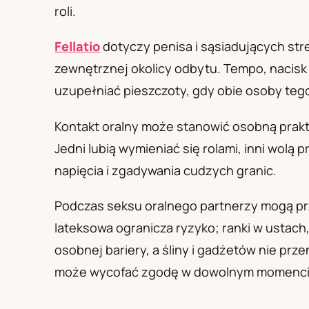
PL
RU
UA
roli.
Polski
Русский
Українськ
Fellatio
dotyczy penisa i sąsiadujących str
zewnętrznej okolicy odbytu. Tempo, nacisk 
uzupełniać pieszczoty, gdy obie osoby teg
Kontakt oralny może stanowić osobną prakty
Jedni lubią wymieniać się rolami, inni wol
napięcia i zgadywania cudzych granic.
Podczas seksu oralnego partnerzy mogą prz
lateksowa ogranicza ryzyko; ranki w ustach
osobnej bariery, a śliny i gadżetów nie prz
może wycofać zgodę w dowolnym momenci