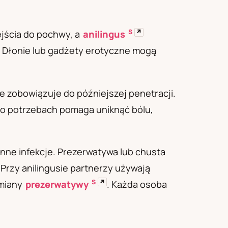
S
↗
ejścia do pochwy, a
anilingus
. Dłonie lub gadżety erotyczne mogą
e zobowiązuje do późniejszej penetracji.
a o potrzebach pomaga uniknąć bólu,
inne infekcje. Prezerwatywa lub chusta
 Przy anilingusie partnerzy używają
S
↗
zmiany
prezerwatywy
. Każda osoba