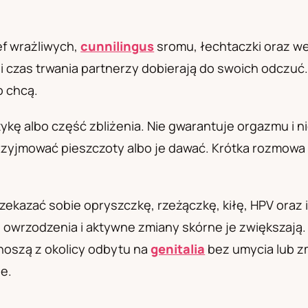
а
ef wrażliwych,
cunnilingus
sromu, łechtaczki oraz w
i czas trwania partnerzy dobierają do swoich odczuć
o chcą.
kę albo część zbliżenia. Nie gwarantuje orgazmu i ni
ą przyjmować pieszczoty albo je dawać. Krótka rozmow
ekazać sobie opryszczkę, rzeżączkę, kiłę, HPV oraz 
, owrzodzenia i aktywne zmiany skórne je zwiększają.
enoszą z okolicy odbytu na
genitalia
bez umycia lub 
e.