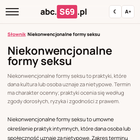
abc.
S69
.pl
☾
A+
abc.
S69
.pl
Słownik
/
Niekonwencjonalne formy seksu
Niekonwencjonalne
formy seksu
A
B
C
D
E
F
G
H
I
J
K
L
M
N
O
P
R
S
Niekonwencjonalne formy seksu to praktyki, które
dana kultura lub osoba uznaje za nietypowe. Termin
T
U
W
Z
Ł
ma charakter ocenny; praktyki ocenia się według
zgody dorosłych, ryzyka i zgodności z prawem.
Polityka redakcyjna
Niekonwencjonalne formy seksu to umowne
określenie praktyk intymnych, które dana osoba lub
PL
RU
społeczność uznaje za nietypowe. Zakres terminu
Polski
Русский