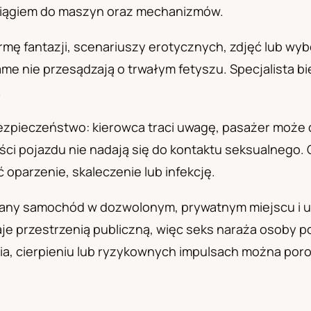
ociągiem do maszyn oraz mechanizmów.
а
ę fantazji, scenariuszy erotycznych, zdjęć lub wybor
e nie przesądzają o trwałym fetyszu. Specjalista bie
.
ezpieczeństwo: kierowca traci uwagę, pasażer może
ści pojazdu nie nadają się do kontaktu seksualnego. 
parzenie, skaleczenie lub infekcję.
wany samochód w dozwolonym, prywatnym miejscu i 
je przestrzenią publiczną, więc seks naraża osoby p
nia, cierpieniu lub ryzykownych impulsach można po