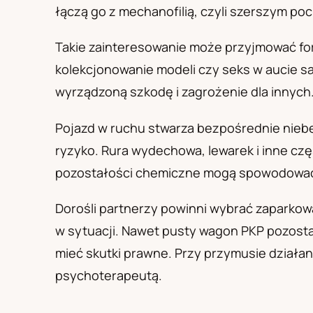
PL
RU
UA
łączą go z mechanofilią, czyli szerszym p
Polski
Русский
Українськ
Takie zainteresowanie może przyjmować form
kolekcjonowanie modeli czy seks w aucie sam
wyrządzoną szkodę i zagrożenie dla innych
Pojazd w ruchu stwarza bezpośrednie nieb
ryzyko. Rura wydechowa, lewarek i inne czę
pozostałości chemiczne mogą spowodować o
Dorośli partnerzy powinni wybrać zaparko
w sytuacji. Nawet pusty wagon PKP pozosta
mieć skutki prawne. Przy przymusie działa
psychoterapeutą.