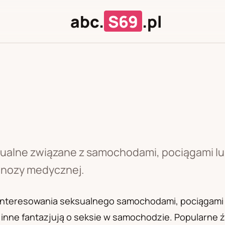
abc.
S69
.pl
J
U
sualne związane z samochodami, pociągami lu
agnozy medycznej.
zainteresowania seksualnego samochodami, pociągami
inne fantazjują o seksie w samochodzie. Popularne źr