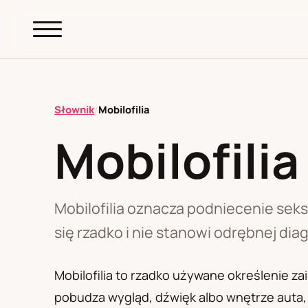
abc.
S69
.pl
Słownik
/
Mobilofilia
Mobilofilia
A
B
C
D
E
F
G
H
I
K
L
M
N
O
P
R
S
T
W
Z
Ł
Mobilofilia oznacza podniecenie sek
się rzadko i nie stanowi odrębnej di
Polityka redakcyjna
Mobilofilia to rzadko używane określenie 
pobudza wygląd, dźwięk albo wnętrze auta, 