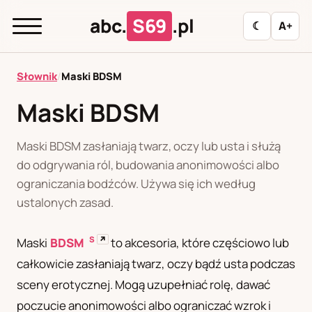
abc.
S69
.pl
☾
A+
abc.
S69
.pl
Słownik
/
Maski BDSM
Maski BDSM
A
B
C
D
E
F
G
H
I
Maski BDSM zasłaniają twarz, oczy lub usta i służą
J
K
L
M
N
O
P
R
S
do odgrywania ról, budowania anonimowości albo
ograniczania bodźców. Używa się ich według
T
U
W
Z
Ł
ustalonych zasad.
S
↗
Maski
BDSM
to akcesoria, które częściowo lub
Polityka redakcyjna
całkowicie zasłaniają twarz, oczy bądź usta podczas
sceny erotycznej. Mogą uzupełniać rolę, dawać
PL
RU
poczucie anonimowości albo ograniczać wzrok i
Polski
Русский