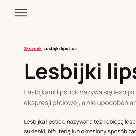
abc.
S69
.pl
Słownik
/
Lesbijki lipstick
Lesbijki lip
A
B
C
D
E
F
G
H
I
K
L
M
N
O
P
R
S
T
W
Z
Ł
Lesbijkami lipstick nazywa się lesbij
ekspresji płciowej, a nie upodobań an
Polityka redakcyjna
Lesbijka lipstick, nazywana też kobiecą les
sukienki, biżuterię lub określony sposób z