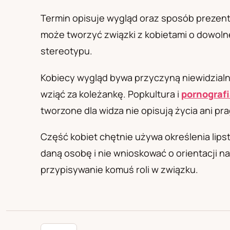
PL
RU
UA
Polski
Русский
Українськ
Termin opisuje wygląd oraz sposób prezentowa
może tworzyć związki z kobietami o dowolne
stereotypu.
Kobiecy wygląd bywa przyczyną niewidzialn
wziąć za koleżankę. Popkultura i
pornograf
tworzone dla widza nie opisują życia ani pr
Część kobiet chętnie używa określenia lips
daną osobę i nie wnioskować o orientacji n
przypisywanie komuś roli w związku.