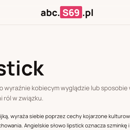
abc.
S69
.pl
stick
J
U
ki o wyraźnie kobiecym wyglądzie lub sposobie
i ról w związku.
bijką, wyraża siebie poprzez cechy kojarzone kulturo
achowania. Angielskie słowo lipstick oznacza szminkę