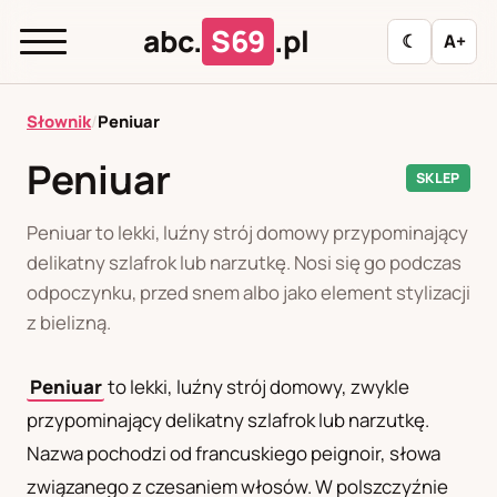
abc.
S69
.pl
☾
A+
abc.
S69
.pl
Słownik
/
Peniuar
Peniuar
SKLEP
A
B
C
D
E
F
G
H
I
Peniuar to lekki, luźny strój domowy przypominający
J
K
L
M
N
O
P
R
S
delikatny szlafrok lub narzutkę. Nosi się go podczas
odpoczynku, przed snem albo jako element stylizacji
T
U
W
Z
Ł
z bielizną.
Peniuar
to lekki, luźny strój domowy, zwykle
Polityka redakcyjna
przypominający delikatny szlafrok lub narzutkę.
Nazwa pochodzi od francuskiego peignoir, słowa
PL
RU
związanego z czesaniem włosów. W polszczyźnie
Polski
Русский