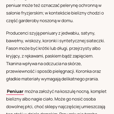
peniuar może też oznaczać pelerynę ochronną w
UA
salonie fryzjerskim; w kontekście bielizny chodzi o
Українська
część garderoby noszoną w domu.
Producenci szyją peniuary z jedwabiu, satyny,
bawełny, wiskozy, koronki i syntetycznej siateczki.
Fason może być krótki lub długi, przejrzysty albo
kryjący, z rękawami, paskiem bądź zapięciem.
Tkanina wpływa na odczucia na skórze,
przewiewność i sposób pielęgnacji. Koronka oraz
gładkie materiały wymagają delikatnego prania.
Peniuar
można założyć na koszulę nocną, komplet
bielizny albo nagie ciało. Może go nosić osoba
dowolnej płci, choć sklepy najczęściej umieszczają