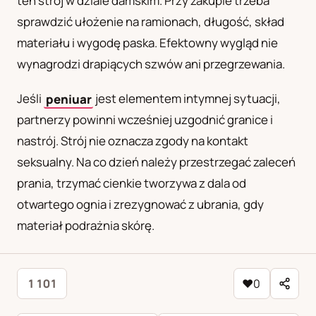
ten strój w dziale damskim. Przy zakupie trzeba
sprawdzić ułożenie na ramionach, długość, skład
materiału i wygodę paska. Efektowny wygląd nie
wynagrodzi drapiących szwów ani przegrzewania.
Jeśli
peniuar
jest elementem intymnej sytuacji,
partnerzy powinni wcześniej uzgodnić granice i
nastrój. Strój nie oznacza zgody na kontakt
seksualny. Na co dzień należy przestrzegać zaleceń
prania, trzymać cienkie tworzywa z dala od
otwartego ognia i zrezygnować z ubrania, gdy
materiał podrażnia skórę.
1 101
♥
0