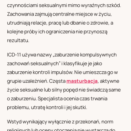
czynnościami seksualnymi mimo wyraźnych szkód.
UA
Zachowania zajmują centralne miejsce w życiu,
Українська
utrudniają relacje, pracę lub dbanie o zdrowie, a
kolejne próby ich ograniczenia nie przynoszą
rezultatu.
ICD-11 używa nazwy „zaburzenie kompulsywnych
zachowań seksualnych” i klasyfikuje je jako
zaburzenie kontroli impulsów. Nie umieszcza go w
grupie uzależnień. Częsta
masturbacja
, aktywne
życie seksualne lub silny popęd nie świadczą same
o zaburzeniu. Specjalista ocenia czas trwania
problemu, utratę kontroli i jej skutki.
Wstyd wynikający wyłącznie z przekonań, norm
religijnych lub oceny otoczenia nie wystarcza do