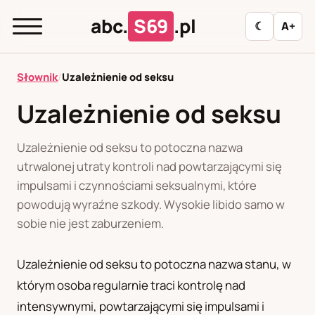
abc.
S69
.pl
☾
A+
abc.
S69
.pl
Słownik
/
Uzależnienie od seksu
Uzależnienie od seksu
A
B
C
D
E
F
G
H
I
Uzależnienie od seksu to potoczna nazwa
J
K
L
M
N
O
P
R
S
utrwalonej utraty kontroli nad powtarzającymi się
impulsami i czynnościami seksualnymi, które
T
U
W
Z
Ł
powodują wyraźne szkody. Wysokie libido samo w
sobie nie jest zaburzeniem.
Polityka redakcyjna
Uzależnienie od seksu to potoczna nazwa stanu, w
którym osoba regularnie traci kontrolę nad
PL
RU
intensywnymi, powtarzającymi się impulsami i
Polski
Русский