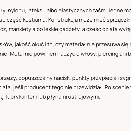
а
ry, nylonu, lateksu albo elastycznych taśm. Jedne m
lub część kostiumu. Konstrukcja może mieć sprzączki, 
, mankiety albo lekkie gadżety, a część działa wyłąc
sków, jakość okuć i to, czy materiał nie przesuwa się
. Metal nie powinien haczyć o włosy, piercing ani bi
przęży, dopuszczalny nacisk, punkty przypięcia i syg
ała, jeśli producent tego nie przewidział. Po scenie
órą, lubrykantem lub płynami ustrojowymi.