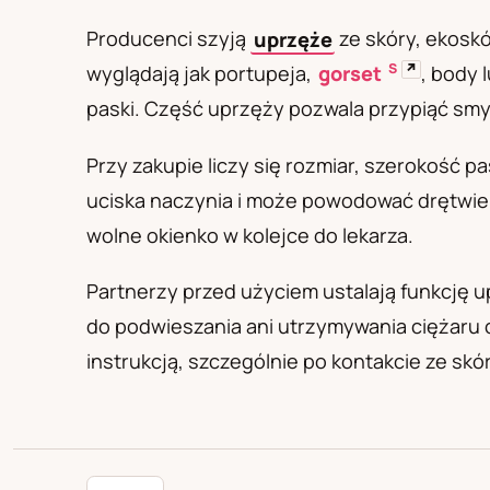
PL
RU
UA
Polski
Русский
Українськ
Producenci szyją
uprzęże
ze skóry, ekoskó
S
↗
wyglądają jak portupeja,
gorset
, body 
paski. Część uprzęży pozwala przypiąć smycz
Przy zakupie liczy się rozmiar, szerokość pa
uciska naczynia i może powodować drętwienie
wolne okienko w kolejce do lekarza.
Partnerzy przed użyciem ustalają funkcję u
do podwieszania ani utrzymywania ciężaru ci
instrukcją, szczególnie po kontakcie ze sk