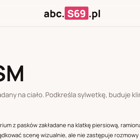
abc.
S69
.pl
SM
J
U
any na ciało. Podkreśla sylwetkę, buduje kli
orium z pasków zakładane na klatkę piersiową, ramiona,
dkować scenę wizualnie, ale nie zastępuje rozmowy o