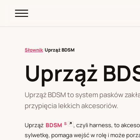
abc.
S69
.pl
Słownik
/
Uprząż BDSM
Uprząż BD
A
B
C
D
E
F
G
H
I
K
L
M
N
O
P
R
S
T
W
Z
Ł
Uprząż BDSM to system pasków zakład
przypięcia lekkich akcesoriów.
Polityka redakcyjna
S
↗
Uprząż
BDSM
, czyli harness, to akces
sylwetkę, pomaga wejść w rolę i może porzą