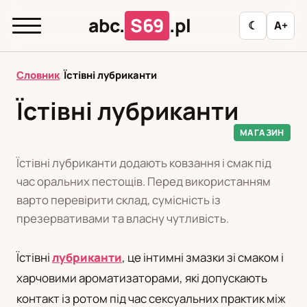
abc.
S69
.pl
☾
A+
abc.
S69
.pl
Словник
/
Їстівні лубриканти
Їстівні лубриканти
T
І
Ї
А
Б
В
Г
Д
Е
МАГАЗИН
З
К
Л
М
Н
О
П
Р
С
Їстівні лубриканти додають ковзання і смак під
час оральних пестощів. Перед використанням
Т
У
Ф
Ц
Ш
варто перевірити склад, сумісність із
презервативами та власну чутливість.
Редакційна політика
Їстівні
лубриканти
, це інтимні змазки зі смаком і
харчовими ароматизаторами, які допускають
PL
RU
контакт із ротом під час сексуальних практик між
Polski
Русский