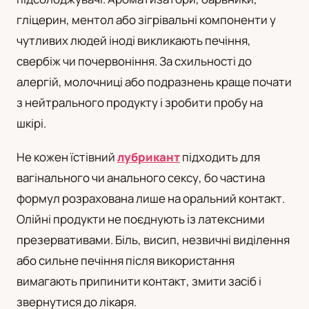
гліцерин, ментол або зігрівальні компоненти у
чутливих людей іноді викликають печіння,
свербіж чи почервоніння. За схильності до
алергій, молочниці або подразнень краще почати
з нейтрального продукту і зробити пробу на
шкірі.
Не кожен їстівний
лубрикант
підходить для
вагінального чи анального сексу, бо частина
формул розрахована лише на оральний контакт.
Олійні продукти не поєднують із латексними
презервативами. Біль, висип, незвичні виділення
або сильне печіння після використання
вимагають припинити контакт, змити засіб і
звернутися до лікаря.