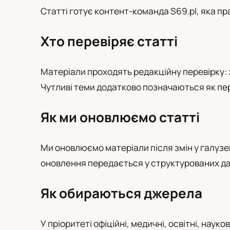
PL
RU
UA
Статті готує контент-команда S69.pl, яка пр
Polski
Русский
Українськ
Хто перевіряє статті
Матеріали проходять редакційну перевірку: з
Чутливі теми додатково позначаються як пер
Як ми оновлюємо статті
Ми оновлюємо матеріали після змін у галузев
оновлення передається у структурованих да
Як обираються джерела
У пріоритеті офіційні, медичні, освітні, нау