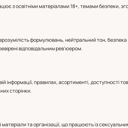
ацює з освітніми матеріалами 18+, темами безпеки, зго
а
розумілість формулювань, нейтральний тон, безпека ре
евірені відповідальним рев'юером.
ій інформації, правилах, асортименті, доступності то
них сторінки.
кові матеріали та організації, що працюють із сексуальн