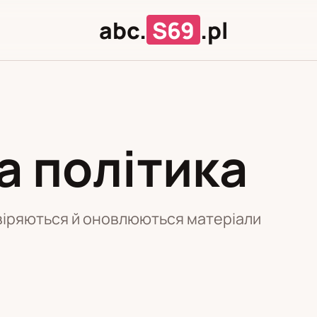
abc.
S69
.pl
З
а політика
У
віряються й оновлюються матеріали