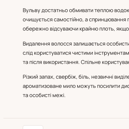
PL
RU
UA
Polski
Русский
Українськ
Вульву достатньо обмивати теплою водою;
очищується самостійно, а спринцювання
обережно відсуваючи крайню плоть, якщо
Видалення волосся залишається особисти
слід користуватися чистими інструментами
та після використання. Спільне користува
Різкий запах, свербіж, біль, незвичні вид
ароматизоване мило можуть посилити диск
та особисті межі.