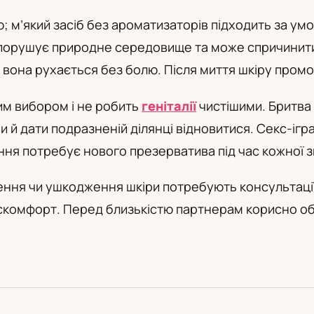
а
 м’який засіб без ароматизаторів підходить за ум
 порушує природне середовище та може спричинит
 вона рухається без болю. Після миття шкіру пром
м вибором і не робить
геніталії
чистішими. Бритва 
 й дати подразненій ділянці відновитися. Секс-ігр
ння потребує нового презерватива під час кожної зм
ілення чи ушкодження шкіри потребують консультаці
омфорт. Перед близькістю партнерам корисно обго