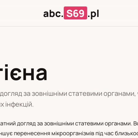
abc.
S69
.pl
гієна
З
У
 догляд за зовнішніми статевими органами, 
х інфекцій.
ікатний догляд за зовнішніми статевими органами. 
шує перенесення мікроорганізмів під час близькос