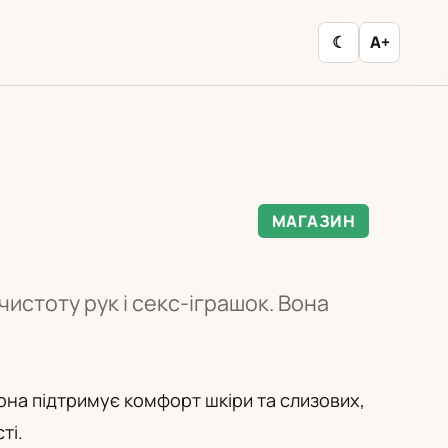
☾
A+
МАГАЗИН
чистоту рук і секс-іграшок. Вона
Вона підтримує комфорт шкіри та слизових,
ті.