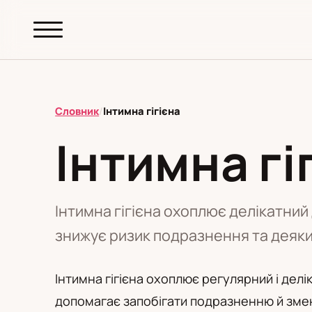
abc.
S69
.pl
Словник
/
Інтимна гігієна
Інтимна гі
T
І
Ї
А
Б
В
Г
Д
Е
К
Л
М
Н
О
П
Р
С
Т
Ф
Ц
Ш
Інтимна гігієна охоплює делікатний
знижує ризик подразнення та деяки
Редакційна політика
Інтимна гігієна охоплює регулярний і дел
допомагає запобігати подразненню й змен