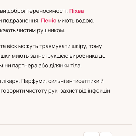
ови доброї переносимості.
Піхва
и подразнення.
Пеніс
миють водою,
окають чистим рушником.
та віск можуть травмувати шкіру, тому
ашки миють за інструкцією виробника до
іни партнера або ділянки тіла.
ї лікаря. Парфуми, сильні антисептики й
ворити чистоту рук, захист від інфекцій