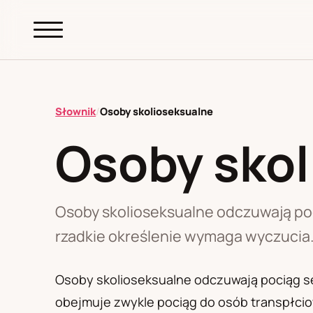
abc.
S69
.pl
Słownik
/
Osoby skolioseksualne
Osoby skol
A
B
C
D
E
F
G
H
I
K
L
M
N
O
P
R
S
T
W
Z
Ł
Osoby skolioseksualne odczuwają po
rzadkie określenie wymaga wyczucia
Polityka redakcyjna
Osoby skolioseksualne odczuwają pociąg se
obejmuje zwykle pociąg do osób transpłci