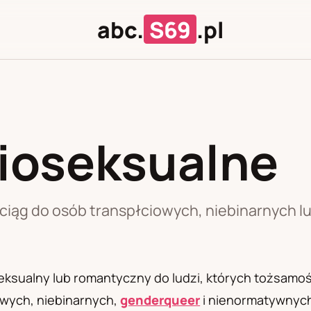
abc.
S69
.pl
ioseksualne
J
U
ciąg do osób transpłciowych, niebinarnych l
.
ksualny lub romantyczny do ludzi, których tożsamo
owych, niebinarnych,
genderqueer
i nienormatywnych