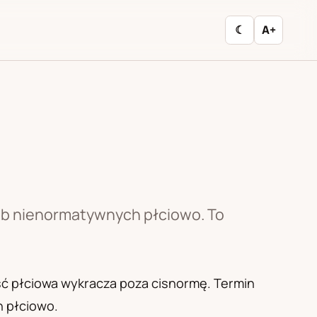
☾
A+
ub nienormatywnych płciowo. To
ść płciowa wykracza poza cisnormę. Termin
 płciowo.