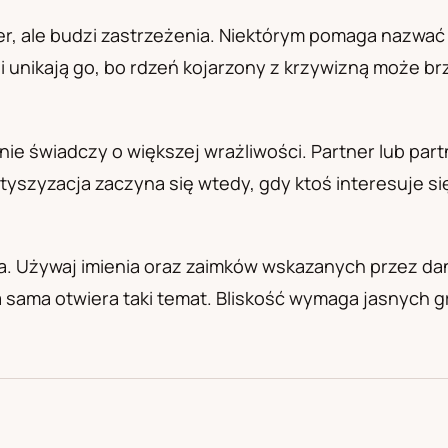
а
er, ale budzi zastrzeżenia. Niektórym pomaga nazwa
nni unikają go, bo rdzeń kojarzony z krzywizną może br
nie świadczy o większej wrażliwości. Partner lub pa
yszyzacja zaczyna się wtedy, gdy ktoś interesuje się
da. Używaj imienia oraz zaimków wskazanych przez da
 sama otwiera taki temat. Bliskość wymaga jasnych gr