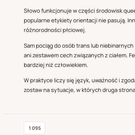
PL
RU
UA
Polski
Русский
Українськ
Słowo funkcjonuje w części środowisk que
popularne etykiety orientacji nie pasują. I
różnorodności płciowej.
Sam pociąg do osób trans lub niebinarnych 
ani zestawem cech związanych z ciałem. Fet
bardziej niż człowiekiem.
W praktyce liczy się język, uważność i zgo
zostaw na sytuacje, w których druga strona
1 095