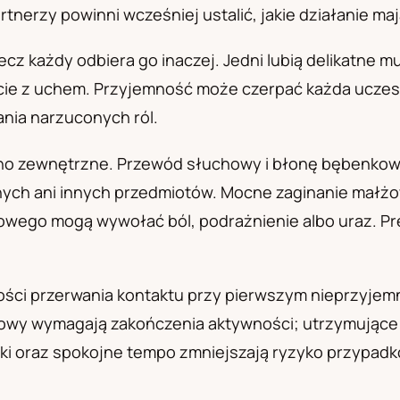
tnerzy powinni wcześniej ustalić, jakie działanie maj
а
cz każdy odbiera go inaczej. Jedni lubią delikatne muś
ie z uchem. Przyjemność może czerpać każda uczestn
ania narzuconych ról.
o zewnętrzne. Przewód słuchowy i błonę bębenkową
ych ani innych przedmiotów. Mocne zaginanie małżowi
owego mogą wywołać ból, podrażnienie albo uraz. Pr
wości przerwania kontaktu przy pierwszym nieprzyjem
łowy wymagają zakończenia aktywności; utrzymujące 
zyki oraz spokojne tempo zmniejszają ryzyko przypad