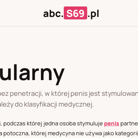
abc.
S69
.pl
ularny
J
U
bez penetracji, w której penis jest stymulowa
eży do klasyfikacji medycznej.
i, podczas której jedna osoba stymuluje
penis
partne
 potoczna, której medycyna nie używa jako kategori