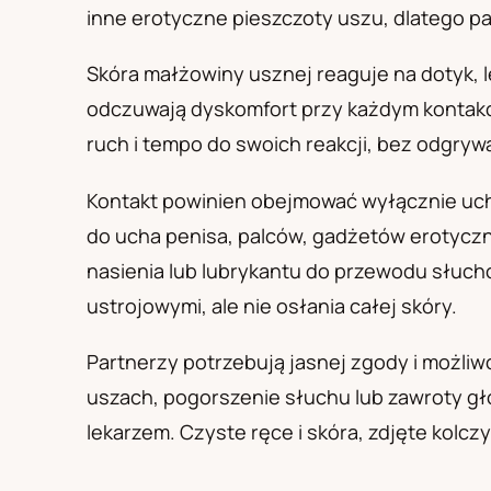
PL
RU
UA
inne erotyczne pieszczoty uszu, dlatego par
Polski
Русский
Українськ
Skóra małżowiny usznej reaguje na dotyk, le
odczuwają dyskomfort przy każdym kontakc
ruch i tempo do swoich reakcji, bez odgryw
Kontakt powinien obejmować wyłącznie uch
do ucha penisa, palców, gadżetów erotyczn
nasienia lub lubrykantu do przewodu słuch
ustrojowymi, ale nie osłania całej skóry.
Partnerzy potrzebują jasnej zgody i możli
uszach, pogorszenie słuchu lub zawroty g
lekarzem. Czyste ręce i skóra, zdjęte kolc