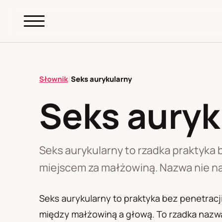
abc.
S69
.pl
Słownik
/
Seks aurykularny
Seks auryk
A
B
C
D
E
F
G
H
I
K
L
M
N
O
P
R
S
T
W
Z
Ł
Seks aurykularny to rzadka praktyka 
miejscem za małżowiną. Nazwa nie nal
Polityka redakcyjna
Seks aurykularny to praktyka bez penetracj
między małżowiną a głową. To rzadka nazwa