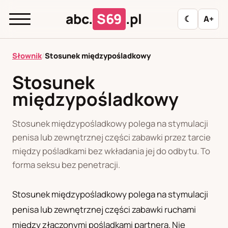
abc.
S69
.pl
☾
A+
abc.
S69
.pl
Słownik
/
Stosunek międzypośladkowy
Stosunek
międzypośladkowy
A
B
C
D
E
F
G
H
I
J
K
L
M
N
O
P
R
S
Stosunek międzypośladkowy polega na stymulacji
penisa lub zewnętrznej części zabawki przez tarcie
T
U
W
Z
Ł
między pośladkami bez wkładania jej do odbytu. To
forma seksu bez penetracji.
Polityka redakcyjna
Stosunek międzypośladkowy polega na stymulacji
penisa lub zewnętrznej części zabawki ruchami
PL
RU
między złączonymi pośladkami partnera. Nie
Polski
Русский