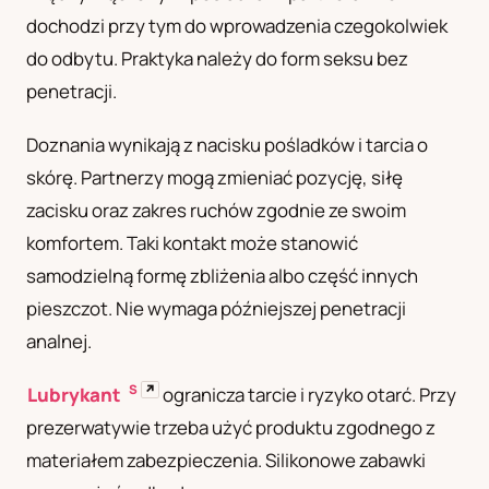
dochodzi przy tym do wprowadzenia czegokolwiek
UA
Українська
do odbytu. Praktyka należy do form seksu bez
penetracji.
Doznania wynikają z nacisku pośladków i tarcia o
skórę. Partnerzy mogą zmieniać pozycję, siłę
zacisku oraz zakres ruchów zgodnie ze swoim
komfortem. Taki kontakt może stanowić
samodzielną formę zbliżenia albo część innych
pieszczot. Nie wymaga późniejszej penetracji
analnej.
S
↗
Lubrykant
ogranicza tarcie i ryzyko otarć. Przy
prezerwatywie trzeba użyć produktu zgodnego z
materiałem zabezpieczenia. Silikonowe zabawki