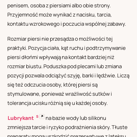
penisem, osoba z piersiami albo obie strony.
UA
Przyjemność może wynikać z nacisku, tarcia,
Українська
kontaktu wzrokowego i poczucia wspólnej zabawy.
Rozmiar piersi nie przesądza o możliwości tej
praktyki. Pozycja ciała, kąt ruchu i podtrzymywanie
piersi dłońmi wpływają na kontakt bardziej niż
rozmiar biustu. Poduszka pod plecami lub zmiana
pozycji pozwala odciążyć szyję, barki i lędźwie. Liczą
się też odczucia osoby, której piersi są
stymulowane, ponieważ wrażliwość sutków i
tolerancja ucisku różnią się u każdej osoby.
S
↗
Lubrykant
na bazie wody lub silikonu
zmniejsza tarcie i ryzyko podrażnienia skóry. Tłuste
preparaty mogą uszkodzić prezerwatywę z lateksu,