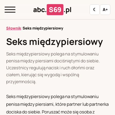
abc.
S69
.pl
☾
A+
abc.
S69
.pl
Słownik
/
Seks międzypiersiowy
Seks międzypiersiowy
A
B
C
D
E
F
G
H
I
Seks międzypiersiowy polega na stymulowaniu
J
K
L
M
N
O
P
R
S
penisa między piersiami dociśniętymi do siebie.
Uczestnicy regulują nacisk i ruch dłońmi oraz
T
U
W
Z
Ł
ciałem, kierując się wygodą i wspólną
przyjemnością.
Polityka redakcyjna
Seks międzypiersiowy polega na stymulowaniu
penisa między piersiami, które partner lub partnerka
PL
RU
dociska do siebie. Poruszać może się osoba z
Polski
Русский