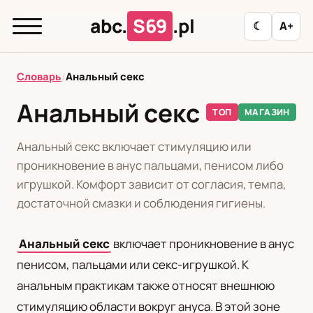
abc.
S69
.pl
☾
A+
abc.
S69
.pl
Словарь
/
Анальный секс
Анальный секс
ТОП
МАГАЗИН
T
А
Б
В
Г
Д
З
И
К
Анальный секс включает стимуляцию или
Л
М
Н
О
П
Р
С
Т
У
проникновение в анус пальцами, пенисом либо
игрушкой. Комфорт зависит от согласия, темпа,
Ф
Ц
Ш
Э
достаточной смазки и соблюдения гигиены.
Анальный секс
включает проникновение в анус
Редакционная политика
пенисом, пальцами или секс-игрушкой. К
анальным практикам также относят внешнюю
PL
RU
стимуляцию области вокруг ануса. В этой зоне
Polski
Русский