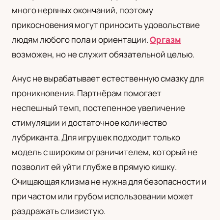
много нервных окончаний, поэтому
UA
прикосновения могут приносить удовольствие
Українська
людям любого пола и ориентации.
Оргазм
возможен, но не служит обязательной целью.
Анус не вырабатывает естественную смазку для
проникновения. Партнёрам помогает
неспешный темп, постепенное увеличение
стимуляции и достаточное количество
лубриканта. Для игрушек подходит только
модель с широким ограничителем, который не
позволит ей уйти глубже в прямую кишку.
Очищающая клизма не нужна для безопасности и
при частом или грубом использовании может
раздражать слизистую.