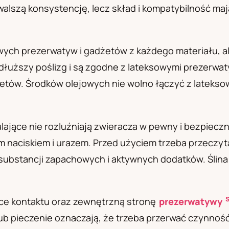
walszą konsystencję, lecz skład i kompatybilność ma
а
wych prezerwatyw i gadżetów z każdego materiału, a
dłuższy poślizg i są zgodne z lateksowymi prezerwa
etów. Środków olejowych nie wolno łączyć z latekso
ulające nie rozluźniają zwieracza w pewny i bezpiec
m naciskiem i urazem. Przed użyciem trzeba przeczyt
substancji zapachowych i aktywnych dodatków. Ślina
sce kontaktu oraz zewnętrzną stronę
prezerwatywy
lub pieczenie oznaczają, że trzeba przerwać czynność.