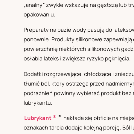
PL
RU
UA
„analny” zwykle wskazuje na gęstszą lub tr
Polski
Русский
Українськ
opakowaniu.
Preparaty na bazie wody pasują do latekso
ponownie. Produkty silikonowe zapewniają 
powierzchnię niektórych silikonowych gadż
osłabia lateks i zwiększa ryzyko pęknięcia.
Dodatki rozgrzewające, chłodzące i zniecz
tłumić ból, który ostrzega przed nadmierny
podrażnień powinny wybierać produkt bez 
lubrykantu.
S
↗
Lubrykant
nakłada się obficie na miej
oznakach tarcia dodaje kolejną porcję. Ból 