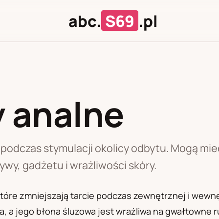
abc.
S69
.pl
 analne
J
U
 podczas stymulacji okolicy odbytu. Mogą mie
ywy, gadżetu i wrażliwości skóry.
które zmniejszają tarcie podczas zewnętrznej i wewnę
, a jego błona śluzowa jest wrażliwa na gwałtowne r