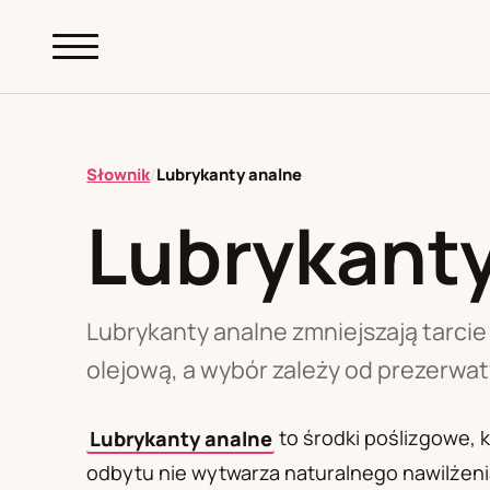
abc.
S69
.pl
Słownik
/
Lubrykanty analne
Lubrykanty
A
B
C
D
E
F
G
H
I
K
L
M
N
O
P
R
S
T
W
Z
Ł
Lubrykanty analne zmniejszają tarcie
olejową, a wybór zależy od prezerwat
Polityka redakcyjna
Lubrykanty analne
to środki poślizgowe, 
odbytu nie wytwarza naturalnego nawilżenia