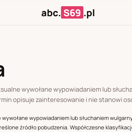
abc.
S69
.pl
a
J
U
ksualne wywołane wypowiadaniem lub słuch
ermin opisuje zainteresowanie i nie stanowi o
e wywołane wypowiadaniem lub słuchaniem wulgarny
określone źródło pobudzenia. Współczesne klasyfikac