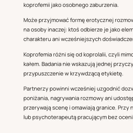
PL
RU
UA
koprofemii jako osobnego zaburzenia.
Polski
Русский
Українськ
Może przyjmować formę erotycznej rozmow
na osoby inaczej: ktoś odbierze je jako elem
charakteru ani wcześniejszych doświadcze
Koprofemia różni się od koprolalii, czyli m
kałem. Badania nie wskazują jednej przyczy
przypuszczenie w krzywdzącą etykietę.
Partnerzy powinni wcześniej uzgodnić dozw
poniżania, nagrywania rozmowy ani udostęp
przerywają scenę i omawiają granice. Przy
lub psychoterapeutą pracującym bez oceni