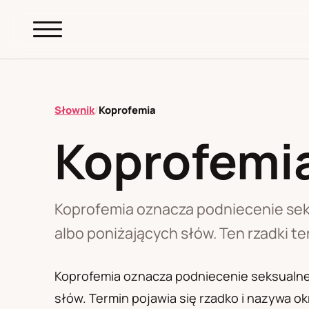
abc.
S69
.pl
Słownik
/
Koprofemia
Koprofemi
A
B
C
D
E
F
G
H
I
K
L
M
N
O
P
R
S
T
W
Z
Ł
Koprofemia oznacza podniecenie se
albo poniżających słów. Ten rzadki t
Polityka redakcyjna
Koprofemia oznacza podniecenie seksualn
słów. Termin pojawia się rzadko i nazywa 