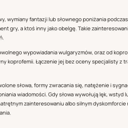
а
y, wymiany fantazji lub słownego poniżania podcza
ent gry, a ktoś inny jako obelgę. Takie zainteresowani
ń.
imowolnego wypowiadania wulgaryzmów, oraz od koprofi
ny koprofemii. Łączenie jej bez oceny specjalisty z 
olone słowa, formy zwracania się, natężenie i sygna
niania wiadomości. Gdy słowa wywołują lęk, wstyd l
 natrętnym zainteresowaniu albo silnym dyskomforci
ania.