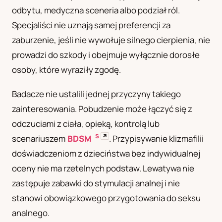
odbytu, medyczna sceneria albo podział ról.
UA
Specjaliści nie uznają samej preferencji za
Українська
zaburzenie, jeśli nie wywołuje silnego cierpienia, nie
prowadzi do szkody i obejmuje wyłącznie dorosłe
osoby, które wyraziły zgodę.
Badacze nie ustalili jednej przyczyny takiego
zainteresowania. Pobudzenie może łączyć się z
odczuciami z ciała, opieką, kontrolą lub
S
↗
scenariuszem
BDSM
. Przypisywanie klizmafilii
doświadczeniom z dzieciństwa bez indywidualnej
oceny nie ma rzetelnych podstaw. Lewatywa nie
zastępuje zabawki do stymulacji analnej i nie
stanowi obowiązkowego przygotowania do seksu
analnego.