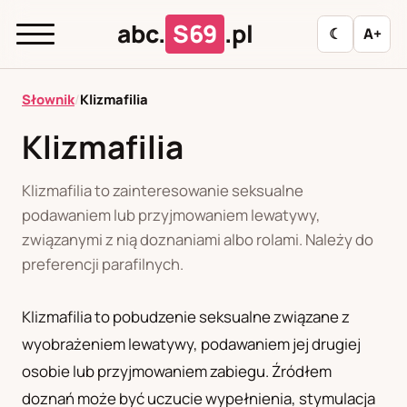
abc.
S69
.pl
☾
A+
abc.
S69
.pl
Słownik
/
Klizmafilia
Klizmafilia
A
B
C
D
E
F
G
H
I
Klizmafilia to zainteresowanie seksualne
J
K
L
M
N
O
P
R
S
podawaniem lub przyjmowaniem lewatywy,
związanymi z nią doznaniami albo rolami. Należy do
T
U
W
Z
Ł
preferencji parafilnych.
Klizmafilia to pobudzenie seksualne związane z
Polityka redakcyjna
wyobrażeniem lewatywy, podawaniem jej drugiej
osobie lub przyjmowaniem zabiegu. Źródłem
PL
RU
doznań może być uczucie wypełnienia, stymulacja
Polski
Русский