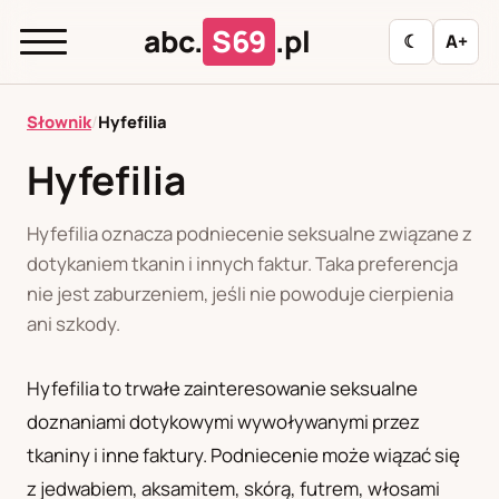
abc.
S69
.pl
☾
A+
abc.
S69
.pl
Słownik
/
Hyfefilia
Hyfefilia
A
B
C
D
E
F
G
H
I
Hyfefilia oznacza podniecenie seksualne związane z
J
K
L
M
N
O
P
R
S
dotykaniem tkanin i innych faktur. Taka preferencja
nie jest zaburzeniem, jeśli nie powoduje cierpienia
T
U
W
Z
Ł
ani szkody.
Hyfefilia to trwałe zainteresowanie seksualne
Polityka redakcyjna
doznaniami dotykowymi wywoływanymi przez
tkaniny i inne faktury. Podniecenie może wiązać się
PL
RU
z jedwabiem, aksamitem, skórą, futrem, włosami
Polski
Русский