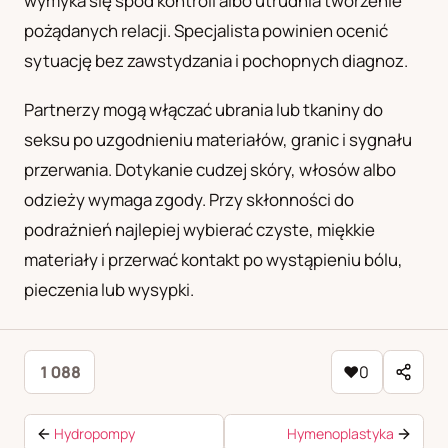
wymyka się spod kontroli albo utrudnia tworzenie
pożądanych relacji. Specjalista powinien ocenić
sytuację bez zawstydzania i pochopnych diagnoz.
Partnerzy mogą włączać ubrania lub tkaniny do
seksu po uzgodnieniu materiałów, granic i sygnału
przerwania. Dotykanie cudzej skóry, włosów albo
odzieży wymaga zgody. Przy skłonności do
podrażnień najlepiej wybierać czyste, miękkie
materiały i przerwać kontakt po wystąpieniu bólu,
pieczenia lub wysypki.
1 088
♥
0
Hydropompy
Hymenoplastyka