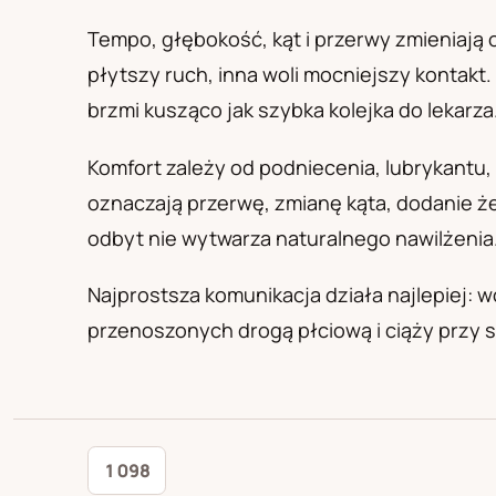
PL
RU
UA
Polski
Русский
Українськ
Tempo, głębokość, kąt i przerwy zmieniają o
płytszy ruch, inna woli mocniejszy kontakt.
brzmi kusząco jak szybka kolejka do lekarza
Komfort zależy od podniecenia, lubrykantu, 
oznaczają przerwę, zmianę kąta, dodanie że
odbyt nie wytwarza naturalnego nawilżenia
Najprostsza komunikacja działa najlepiej: wo
przenoszonych drogą płciową i ciąży przy s
1 098