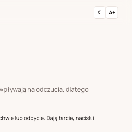
☾
A+
 wpływają na odczucia, dlatego
wie lub odbycie. Dają tarcie, nacisk i