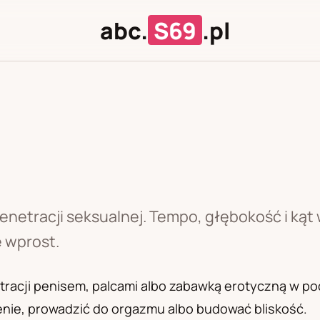
abc.
S69
.pl
J
U
enetracji seksualnej. Tempo, głębokość i kąt
 wprost.
racji penisem, palcami albo zabawką erotyczną w poch
nie, prowadzić do orgazmu albo budować bliskość.