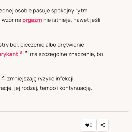
Jednej osobie pasuje spokojny rytm i
n wzór na
orgazm
nie istnieje, nawet jeśli
try ból, pieczenie albo drętwienie
S
↗
brykant
ma szczególne znaczenie, bo
↗
zmniejszają ryzyko infekcji
cję, jej rodzaj, tempo i kontynuację.
♥
0