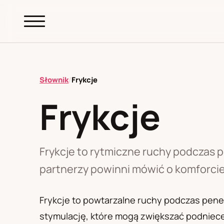
abc.
S69
.pl
Słownik
/
Frykcje
Frykcje
A
B
C
D
E
F
G
H
I
K
L
M
N
O
P
R
S
T
W
Z
Ł
Frykcje to rytmiczne ruchy podczas p
partnerzy powinni mówić o komforcie
Polityka redakcyjna
Frykcje to powtarzalne ruchy podczas penet
stymulację, które mogą zwiększać podniece