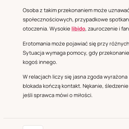
PL
RU
UA
Polski
Русский
Українськ
Osoba z takim przekonaniem może uznawać n
społecznościowych, przypadkowe spotkanie
otoczenia. Wysokie
libido
, zauroczenie i fa
Erotomania może pojawiać się przy różnych 
Sytuacja wymaga pomocy, gdy przekonanie p
kogoś innego.
W relacjach liczy się jasna zgoda wyrażona
blokada kończą kontakt. Nękanie, śledzenie
jeśli sprawca mówi o miłości.