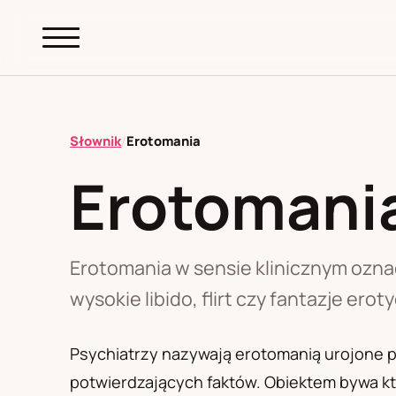
abc.
S69
.pl
Słownik
/
Erotomania
Erotomani
A
B
C
D
E
F
G
H
I
K
L
M
N
O
P
R
S
T
W
Z
Ł
Erotomania w sensie klinicznym oznac
wysokie libido, flirt czy fantazje erot
Polityka redakcyjna
Psychiatrzy nazywają erotomanią urojone p
potwierdzających faktów. Obiektem bywa kto