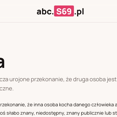
abc.
S69
.pl
a
J
U
za urojone przekonanie, że druga osoba jest 
yczne.
rzekonanie, że inna osoba kocha danego człowieka al
ś słabo znany, niedostępny, znany publicznie lub sto