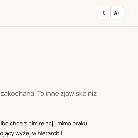
☾
A+
zakochana. To inne zjawisko niż
bo chce z nim relacji, mimo braku
jący wyżej w hierarchii.