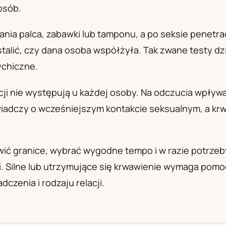
osób.
а
ania palca, zabawki lub tamponu, a po seksie penet
stalić, czy dana osoba współżyła. Tak zwane testy d
chiczne.
cji nie występują u każdej osoby. Na odczucia wpływa
wiadczy o wcześniejszym kontakcie seksualnym, a krw
ć granice, wybrać wygodne tempo i w razie potrzeby 
. Silne lub utrzymujące się krwawienie wymaga po
zenia i rodzaju relacji.