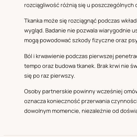
PL
RU
UA
rozciągliwość różnią się u poszczególnych 
Polski
Русский
Українськ
Tkanka może się rozciągnąć podczas wkład
wygląd. Badanie nie pozwala wiarygodnie u
mogą powodować szkody fizyczne oraz psy
Ból i krwawienie podczas pierwszej penetra
tempo oraz budowa tkanek. Brak krwi nie ś
się po raz pierwszy.
Osoby partnerskie powinny wcześniej omówi
oznacza konieczność przerwania czynności
dowolnym momencie, niezależnie od doświadc