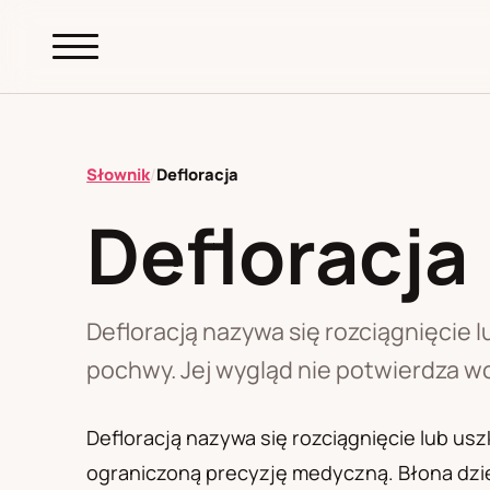
abc.
S69
.pl
Słownik
/
Defloracja
Defloracja
A
B
C
D
E
F
G
H
I
K
L
M
N
O
P
R
S
T
W
Z
Ł
Defloracją nazywa się rozciągnięcie 
pochwy. Jej wygląd nie potwierdza 
Polityka redakcyjna
Defloracją nazywa się rozciągnięcie lub us
ograniczoną precyzję medyczną. Błona dziew