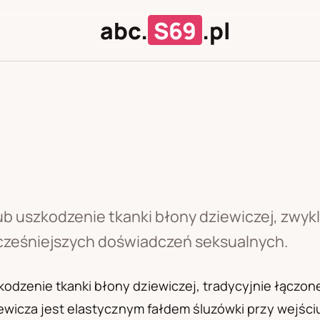
abc.
S69
.pl
J
U
lub uszkodzenie tkanki błony dziewiczej, zwyk
wcześniejszych doświadczeń seksualnych.
zkodzenie tkanki błony dziewiczej, tradycyjnie łączo
icza jest elastycznym fałdem śluzówki przy wejściu 