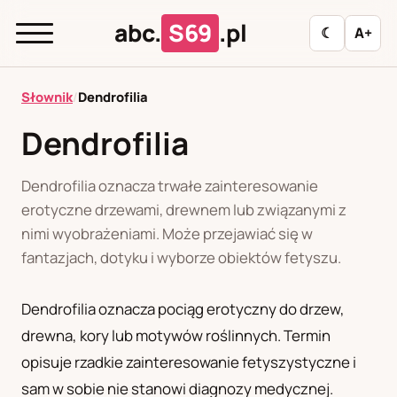
abc.
S69
.pl
☾
A+
abc.
S69
.pl
Słownik
/
Dendrofilia
Dendrofilia
A
B
C
D
E
F
G
H
I
Dendrofilia oznacza trwałe zainteresowanie
J
K
L
M
N
O
P
R
S
erotyczne drzewami, drewnem lub związanymi z
nimi wyobrażeniami. Może przejawiać się w
T
U
W
Z
Ł
fantazjach, dotyku i wyborze obiektów fetyszu.
Dendrofilia oznacza pociąg erotyczny do drzew,
Polityka redakcyjna
drewna, kory lub motywów roślinnych. Termin
opisuje rzadkie zainteresowanie fetyszystyczne i
PL
RU
sam w sobie nie stanowi diagnozy medycznej.
Polski
Русский