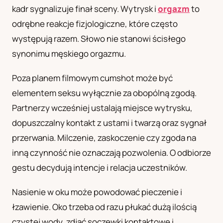
kadr sygnalizuje finał sceny. Wytrysk i
orgazm
to
UA
odrębne reakcje fizjologiczne, które często
Українська
występują razem. Słowo nie stanowi ścisłego
synonimu męskiego orgazmu.
Poza planem filmowym cumshot może być
elementem seksu wyłącznie za obopólną zgodą.
Partnerzy wcześniej ustalają miejsce wytrysku,
dopuszczalny kontakt z ustami i twarzą oraz sygnał
przerwania. Milczenie, zaskoczenie czy zgoda na
inną czynność nie oznaczają pozwolenia. O odbiorze
gestu decydują intencje i relacja uczestników.
Nasienie w oku może powodować pieczenie i
łzawienie. Oko trzeba od razu płukać dużą ilością
czystej wody, zdjąć soczewki kontaktowe i