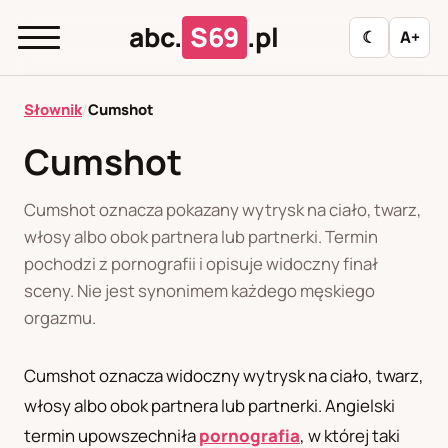
abc.
S69
.pl
☾
A+
abc.
S69
.pl
Słownik
/
Cumshot
Cumshot
A
B
C
D
E
F
G
H
I
Cumshot oznacza pokazany wytrysk na ciało, twarz,
J
K
L
M
N
O
P
R
S
włosy albo obok partnera lub partnerki. Termin
pochodzi z pornografii i opisuje widoczny finał
T
U
W
Z
Ł
sceny. Nie jest synonimem każdego męskiego
orgazmu.
Polityka redakcyjna
Cumshot oznacza widoczny wytrysk na ciało, twarz,
włosy albo obok partnera lub partnerki. Angielski
PL
RU
termin upowszechniła
pornografia
, w której taki
Polski
Русский