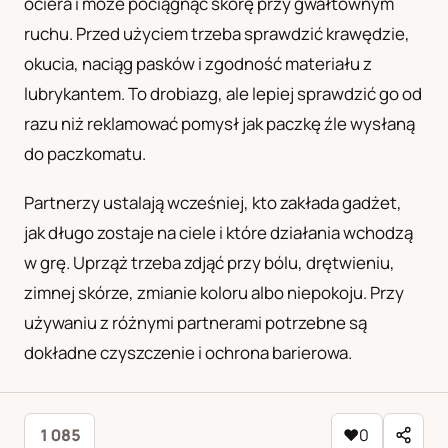
ociera i może pociągnąć skórę przy gwałtownym
ruchu. Przed użyciem trzeba sprawdzić krawędzie,
okucia, naciąg pasków i zgodność materiału z
lubrykantem. To drobiazg, ale lepiej sprawdzić go od
razu niż reklamować pomysł jak paczkę źle wysłaną
do paczkomatu.
Partnerzy ustalają wcześniej, kto zakłada gadżet,
jak długo zostaje na ciele i które działania wchodzą
w grę. Uprząż trzeba zdjąć przy bólu, drętwieniu,
zimnej skórze, zmianie koloru albo niepokoju. Przy
używaniu z różnymi partnerami potrzebne są
dokładne czyszczenie i ochrona barierowa.
1 085
♥
0