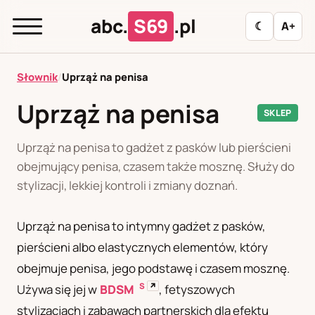
abc.
S69
.pl
☾
A+
abc.
S69
.pl
Słownik
/
Uprząż na penisa
Uprząż na penisa
SKLEP
A
B
C
D
E
F
G
H
I
Uprząż na penisa to gadżet z pasków lub pierścieni
J
K
L
M
N
O
P
R
S
obejmujący penisa, czasem także mosznę. Służy do
stylizacji, lekkiej kontroli i zmiany doznań.
T
U
W
Z
Ł
Uprząż na penisa to intymny gadżet z pasków,
Polityka redakcyjna
pierścieni albo elastycznych elementów, który
obejmuje penisa, jego podstawę i czasem mosznę.
S
↗
Używa się jej w
BDSM
, fetyszowych
PL
RU
stylizacjach i zabawach partnerskich dla efektu
Polski
Русский