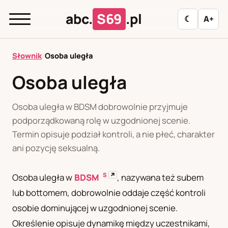
abc.
S69
.pl
☾
A+
abc.
S69
.pl
Słownik
/
Osoba uległa
Osoba uległa
A
B
C
D
E
F
G
H
I
Osoba uległa w BDSM dobrowolnie przyjmuje
J
K
L
M
N
O
P
R
S
podporządkowaną rolę w uzgodnionej scenie.
Termin opisuje podział kontroli, a nie płeć, charakter
T
U
W
Z
Ł
ani pozycję seksualną.
S
↗
Osoba uległa w
BDSM
, nazywana też subem
Polityka redakcyjna
lub bottomem, dobrowolnie oddaje część kontroli
osobie dominującej w uzgodnionej scenie.
PL
RU
Określenie opisuje dynamikę między uczestnikami,
Polski
Русский