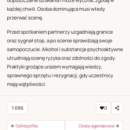
dopuszczalne działania i może wycofać zgodę w
każdej chwili. Osoba dominująca musi wtedy
przerwać scenę.
Przed spotkaniem partnerzy uzgadniają granice
oraz sygnał stop, a po scenie sprawdzają swoje
samopoczucie. Alkohol i substancje psychoaktywne
utrudniają ocenę ryzyka oraz zdolności do zgody.
Praktyki grożące urazem wymagają wiedzy,
sprawnego sprzętu i rezygnacji, gdy uczestnicy
mają wątpliwości.
1 095
♥
0
Osfrezjofilia
Osoby agenderowe