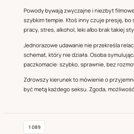
PL
RU
UA
Polski
Русский
Українськ
Powody bywają zwyczajne i niezbyt filmowe.
szybkim tempie. Ktoś inny czuje presję, b
pracy, stres, alkohol, leki albo brak takiej s
Jednorazowe udawanie nie przekreśla relacji
schemat, który nie działa. Osoba symulując
paczkomacie: szybko, sprawnie, bez rozmo
Zdrowszy kierunek to mówienie o przyjemno
być metą każdego seksu. Zgoda, możliwość o
1 089