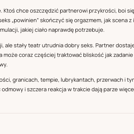
а
 Ktoś chce oszczędzić partnerowi przykrości, boi się
o seks „powinien” skończyć się orgazmem, jak scena 
tymulacji, jakiej ciało naprawdę potrzebuje.
, ale stały teatr utrudnia dobry seks. Partner dosta
a może coraz częściej traktować bliskość jak zadanie
wy.
ści, granicach, tempie, lubrykantach, przerwach i 
dmowy i szczera reakcja w trakcie dają parze więcej n