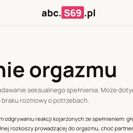
abc.
S69
.pl
ie orgazmu
J
U
awanie seksualnego spełnienia. Może dotycz
bo braku rozmowy o potrzebach.
dgrywaniu reakcji kojarzonych ze spełnieniem: głos
ealnej rozkoszy prowadzącej do orgazmu, choć partne