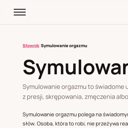
abc.
S69
.pl
Słownik
/
Symulowanie orgazmu
Symulowan
A
B
C
D
E
F
G
H
I
K
L
M
N
O
P
R
S
T
W
Z
Ł
Symulowanie orgazmu to świadome ud
z presji, skrępowania, zmęczenia al
Polityka redakcyjna
Symulowanie orgazmu polega na świadomym o
słów. Osoba, która to robi, nie przeżywa r